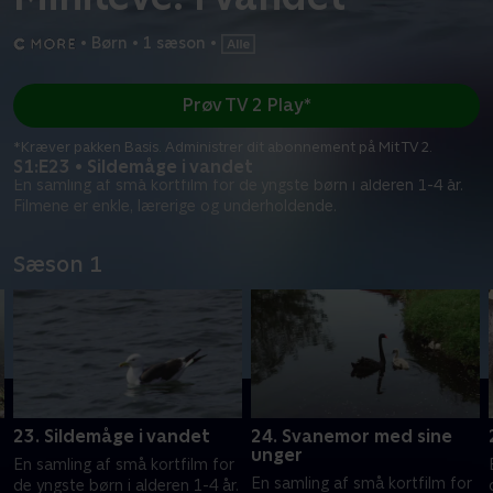
•
Børn
•
1 sæson
•
Prøv TV 2 Play*
*Kræver pakken Basis. Administrer dit abonnement på Mit TV 2.
S1:E23 • Sildemåge i vandet
En samling af små kortfilm for de yngste børn i alderen 1-4 år.
Filmene er enkle, lærerige og underholdende.
Sæson 1
23. Sildemåge i vandet
24. Svanemor med sine
unger
En samling af små kortfilm for
En samling af små kortfilm for
.
de yngste børn i alderen 1-4 år.