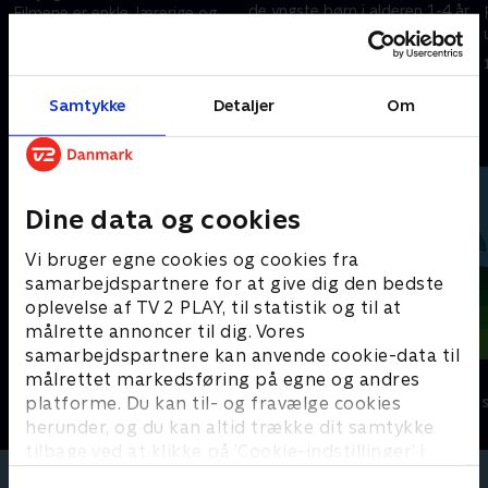
de yngste børn i alderen 1-4 år.
Filmene er enkle, lærerige og
Filmene er enkle, lærerige og
underholdende.
underholdende.
16. februar 2024 • 0 min
16. februar 2024 • 1 min
Samtykke
Detaljer
Om
Andre så også
Dine data og cookies
Vi bruger egne cookies og cookies fra
samarbejdspartnere for at give dig den bedste
oplevelse af TV 2 PLAY, til statistik og til at
målrette annoncer til dig. Vores
samarbejdspartnere kan anvende cookie-data til
Miniteve: Verdens dyr
Dino Deluxe
målrettet markedsføring på egne og andres
platforme. Du kan til- og fravælge cookies
Børneserier • 1 sæsoner
Børneserier • 1
herunder, og du kan altid trække dit samtykke
tilbage ved at klikke på ’Cookie-indstillinger’ i
bunden af siden. Læs mere om hvordan TV 2