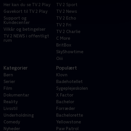
Her kan du se TV 2 Play
TV 2 Sport
Gavekort til TV 2 Play
TV 2 News
Support og
TV 2 Echo
Kundecenter
TV 2 Fri
Vilkår og betingelser
TV 2 Charlie
TV 2 NEWS i offentligt
C More
rum
BritBox
SkyShowtime
Oiii
Kategorier
Populært
Børn
Klovn
Serier
Badehotellet
Film
Sygeplejeskolen
Dokumentar
X Factor
Reality
Bachelor
Livsstil
Forræder
Underholdning
Bachelorette
Comedy
Yellowstone
Nyheder
Paw Patrol