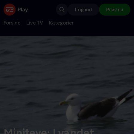
Log ind
Prøv nu
Forside
Live TV
Kategorier
Miniteve: I vandet