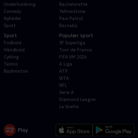
Underholdning
Bachelorette
Comedy
Yellowstone
Nyheder
Paw Patrol
Sport
Barnaby
Sport
Populær sport
Fodbold
3F Superliga
Håndbold
Tour de France
Cykling
FIFA VM 2026
Tennis
A Liga
Badminton
ATP
WTA
NFL
Serie A
Diamond League
La Vuelta