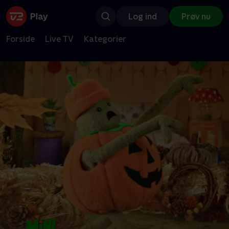
Log ind
Prøv nu
Forside
Live TV
Kategorier