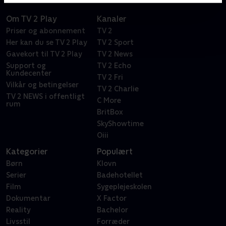
Om TV 2 Play
Kanaler
Priser og abonnement
TV 2
Her kan du se TV 2 Play
TV 2 Sport
Gavekort til TV 2 Play
TV 2 News
Support og
TV 2 Echo
Kundecenter
TV 2 Fri
Vilkår og betingelser
TV 2 Charlie
TV 2 NEWS i offentligt
C More
rum
BritBox
SkyShowtime
Oiii
Kategorier
Populært
Børn
Klovn
Serier
Badehotellet
Film
Sygeplejeskolen
Dokumentar
X Factor
Reality
Bachelor
Livsstil
Forræder