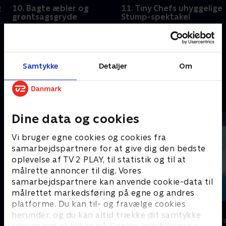
g
10. Bagte æbler og
11. Tiny Chefs uhyggelige
grøntsagsgryde
Stump-spektakel
Chef og Olly skal til at lave
Da Chef ved et uheld tilkalder
bagte æbler, men to æbler
en ånd, der ikke kan lide
begynder at opføre sig
Halloween, går det galt med
mystisk.
Stumps Halloween-special.
Samtykke
Detaljer
Om
26. juli 2025 • 21 min
31. januar 2026 • 21 min
Andre så også
Dine data og cookies
Vi bruger egne cookies og cookies fra
samarbejdspartnere for at give dig den bedste
oplevelse af TV 2 PLAY, til statistik og til at
målrette annoncer til dig. Vores
samarbejdspartnere kan anvende cookie-data til
målrettet markedsføring på egne og andres
platforme. Du kan til- og fravælge cookies
Alvinnn!!! og de frække jordegern
Vicke Viking
herunder, og du kan altid trække dit samtykke
Børneserier • 1 sæsoner
Børneserier • 1
tilbage ved at klikke på ’Cookie-indstillinger’ i