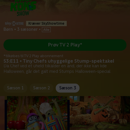
Kræver SkyShowtime
Børn
•
3 sæsoner
•
Prøv TV 2 Play*
*tilkøbes til TV 2 Play abonnement
S3:E11 • Tiny Chefs uhyggelige Stump-spektakel
Da Chef ved et uheld tilkalder en ånd, der ikke kan lide
Halloween, går det galt med Stumps Halloween-special.
Sæson 1
Sæson 2
Sæson 3