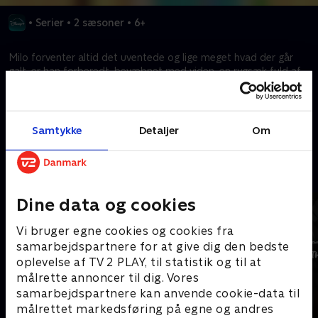
•
Serier
•
2 sæsoner
•
6+
Milo forventer altid det uventede og lige meget hvad der går
galt, er han forberedt, bevæbnet med viden, en rygsæk fuld af
redskaber og sin ukuelige optimisme..
Kræver tilkøb
Samtykke
Detaljer
Om
Mere indhold fra Disney+
Dine data og cookies
Vi bruger egne cookies og cookies fra
samarbejdspartnere for at give dig den bedste
oplevelse af TV 2 PLAY, til statistik og til at
målrette annoncer til dig. Vores
samarbejdspartnere kan anvende cookie-data til
målrettet markedsføring på egne og andres