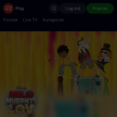
Log ind
Prøv nu
Forside
Live TV
Kategorier