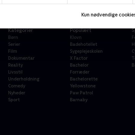
Kun nødvendige cookie
Kategorier
Populært
S
Børn
Klovn
F
Serier
Badehotellet
H
Film
Sygeplejeskolen
C
Dokumentar
X Factor
T
Reality
Bachelor
B
Livsstil
Forræder
Underholdning
Bachelorette
Comedy
Yellowstone
Nyheder
Paw Patrol
Sport
Barnaby