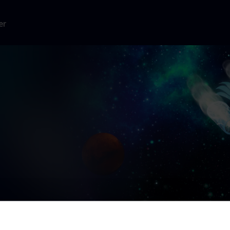
er
aktiske familie
asier er kun