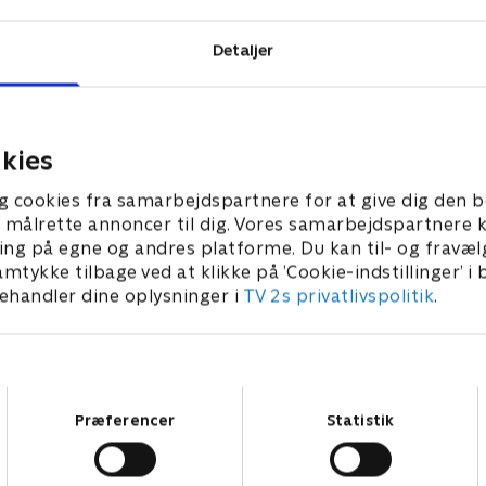
Detaljer
kies
g cookies fra samarbejdspartnere for at give dig den b
l at målrette annoncer til dig. Vores samarbejdspartner
ing på egne og andres platforme. Du kan til- og fravæl
amtykke tilbage ved at klikke på ’Cookie-indstillinger’ i
handler dine oplysninger i
TV 2s privatlivspolitik
.
Samtykkevalg
Præferencer
Statistik
Star Wars: Visions Presents - The Ninth Jedi
L
Serier • 1 sæsoner
2