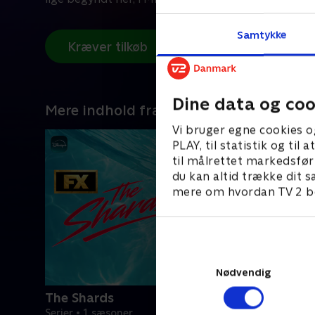
Samtykke
Kræver tilkøb
Dine data og coo
Mere indhold fra Disney+
Vi bruger egne cookies o
PLAY, til statistik og ti
til målrettet markedsfør
du kan altid trække dit s
mere om hvordan TV 2 be
Nødvendig
The Shards
Serier • 1 sæsoner