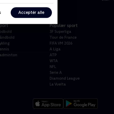
s
Acceptér alle
port
Populær sport
odbold
3F Superliga
åndbold
Tour de France
ykling
FIFA VM 2026
ennis
A Liga
adminton
ATP
WTA
NFL
Serie A
Diamond League
La Vuelta