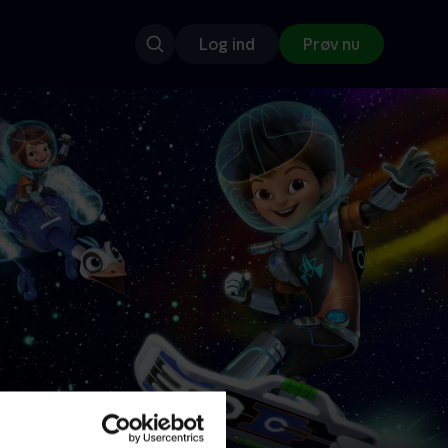
Log ind
Prøv nu