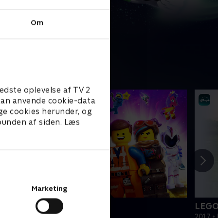
Om
edste oplevelse af TV 2
e kan anvende cookie-data
ge cookies herunder, og
 bunden af siden. Læs
Marketing
EGO filmen 2
LEGO
019 • Film • 1 t. 47 min
2017 • 