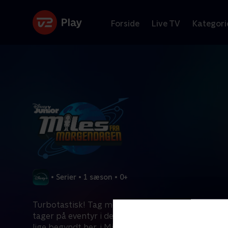
Forside
Live TV
Kategori
•
Serier
•
1 sæson
•
0+
Turbotastisk! Tag med, når Miles og hans intergal
tager på eventyr i det ydre rum! Dine vildeste fant
lige begyndt her, i Miles fra morgendagen.