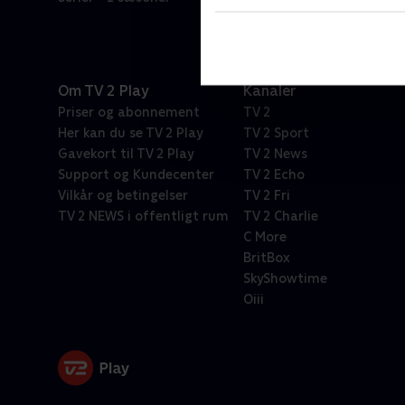
Om TV 2 Play
Kanaler
Priser og abonnement
TV 2
Her kan du se TV 2 Play
TV 2 Sport
Gavekort til TV 2 Play
TV 2 News
Support og Kundecenter
TV 2 Echo
Vilkår og betingelser
TV 2 Fri
TV 2 NEWS i offentligt rum
TV 2 Charlie
C More
BritBox
SkyShowtime
Oiii