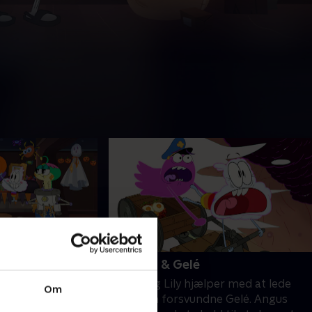
ge historier, du
13. Pam & Gelé
in sky
Parker og Lily hjælper med at lede
Om
en deler
efter den forsvundne Gelé. Angus