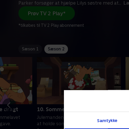
Parker forsøger at hjælpe Lilys søstre med at
...
Læ
Prøv TV 2 Play*
*tilkøbes til TV 2 Play abonnement
Sæson 1
Sæson 2
e dragt
10. Sommerjulemand
1
emmelavet
Julemanden ankommer til bjerget for
R
Samtykke
gave.
at holde sommerferie. Parker
e