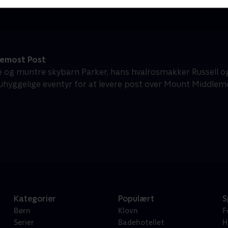
emost Post
e og muntre skybarn Parker, hans hvalrosmakker Russell og
 uhyggelige eventyr for at levere post over Mount Middlem
Kategorier
Populært
S
Børn
Klovn
F
Serier
Badehotellet
H