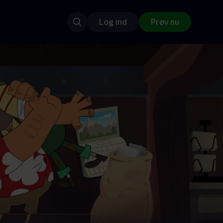
Log ind
Prøv nu