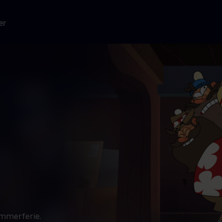
er
ommerferie.