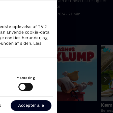
ndnu en gang
kommer ved et uheld til at sluge et
r med hjælp fra et
arvestykke
19. marts 2024 • 21 min
in
edste oplevelse af TV 2
e kan anvende cookie-data
ge cookies herunder, og
 bunden af siden. Læs
Marketing
Rasmus Klump
Kæmp
s
Acceptér alle
ørneserier • 3 sæsoner
Børnes