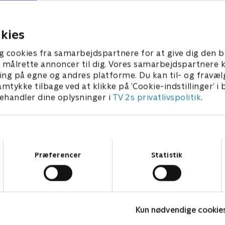
Middlemost Post e
arker og Lilys venskab sættes på
uhyggelige historie
røve, da de strander i Yellow Springs'
par venner
rken
9. marts 2024 • 21 min
kies
19. marts 2024 • 21 m
g cookies fra samarbejdspartnere for at give dig den b
l at målrette annoncer til dig. Vores samarbejdspartner
ing på egne og andres platforme. Du kan til- og fravæl
amtykke tilbage ved at klikke på ’Cookie-indstillinger’ i
handler dine oplysninger i
TV 2s privatlivspolitik
.
Samtykkevalg
Præferencer
Statistik
Barbapapa
Kun nødvendige cookie
Børneserier • 1 sæsoner
B