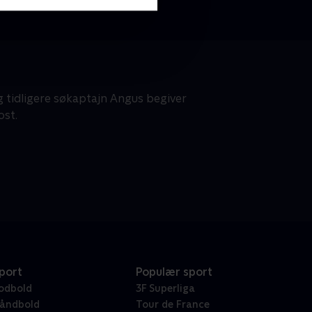
 tidligere søkaptajn Angus begiver
ost.
port
Populær sport
odbold
3F Superliga
åndbold
Tour de France