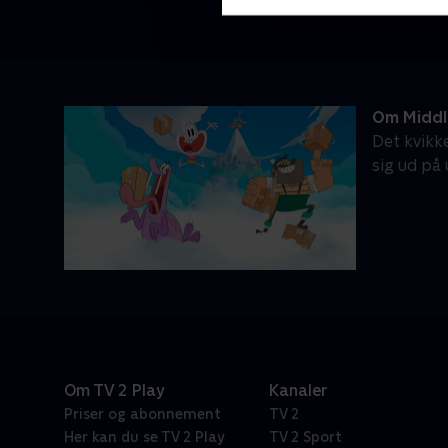
Om Middl
Det kvikk
sig ud på
Om TV 2 Play
Kanaler
Priser og abonnement
TV 2
Her kan du se TV 2 Play
TV 2 Sport