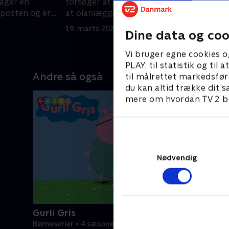
ager en
forsøger at hjælpe Lilys søstre med
P
posten og er
at planlægge en begivenhed
p
bringer uheld
ø
19. marts 2024 • 21 min
1
Dine data og coo
Vi bruger egne cookies o
PLAY, til statistik og ti
Andre så også
til målrettet markedsfør
du kan altid trække dit s
mere om hvordan TV 2 be
Nødvendig
Gurli Gris
Børneserier • 4 sæsoner