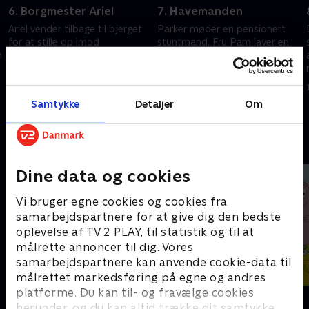
6. Borgmester Ariel
7. Havemanden
Ariel vender tilbage til bjerget
Parker møder en pensionert
for at stille op imod
stuntmand. Fru Pam laver en
n
borgmester Peeve i hans
sansende krukke med syltetøj,
genvalgskampagne
der charmerer alle, der spiser
på Middlemost Toast
19. marts 2024 • 21 min
19. marts 2024 • 21 min
Samtykke
Detaljer
Om
Andre så også
Dine data og cookies
Vi bruger egne cookies og cookies fra
samarbejdspartnere for at give dig den bedste
oplevelse af TV 2 PLAY, til statistik og til at
målrette annoncer til dig. Vores
samarbejdspartnere kan anvende cookie-data til
målrettet markedsføring på egne og andres
platforme. Du kan til- og fravælge cookies
Gurli Gris
Barbapapa
herunder, og du kan altid trække dit samtykke