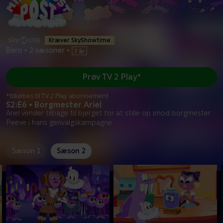
Kræver SkyShowtime
Børn
•
2 sæsoner
•
Prøv TV 2 Play*
*tilkøbes til TV 2 Play abonnement
S2:E6 • Borgmester Ariel
Ariel vender tilbage til bjerget for at stille op imod borgmester
Peeve i hans genvalgskampagne
Sæson 1
Sæson 2