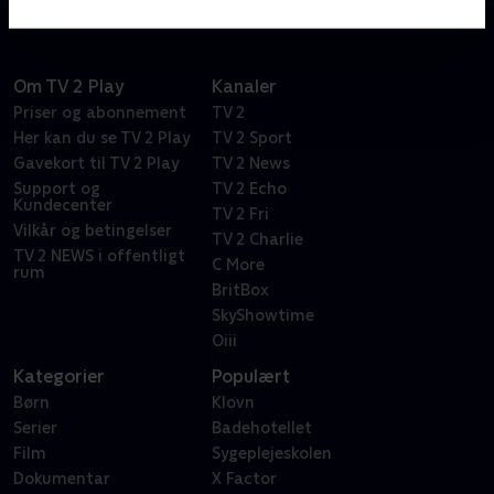
Om TV 2 Play
Kanaler
Priser og abonnement
TV 2
Her kan du se TV 2 Play
TV 2 Sport
Gavekort til TV 2 Play
TV 2 News
Support og
TV 2 Echo
Kundecenter
TV 2 Fri
Vilkår og betingelser
TV 2 Charlie
TV 2 NEWS i offentligt
C More
rum
BritBox
SkyShowtime
Oiii
Kategorier
Populært
Børn
Klovn
Serier
Badehotellet
Film
Sygeplejeskolen
Dokumentar
X Factor