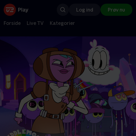
Log ind
Prøv nu
Forside
Live TV
Kategorier