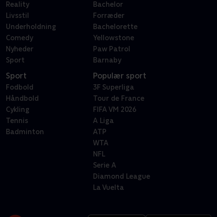
Reality
Bachelor
Livsstil
Forræder
Underholdning
Bachelorette
Comedy
Yellowstone
Nyheder
Paw Patrol
Sport
Barnaby
Sport
Populær sport
Fodbold
3F Superliga
Håndbold
Tour de France
Cykling
FIFA VM 2026
Tennis
A Liga
Badminton
ATP
WTA
NFL
Serie A
Diamond League
La Vuelta