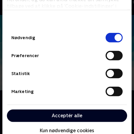
Børneserier • 4 sæsoner
Børneserier • 1
tilbage ved at klikke på ’Cookie-indstillinger’ i
bunden af siden. Læs mere om hvordan TV 2
behandler dine oplysninger i
TV 2s privatlivspolitik
.
Samtykkevalg
Nødvendig
Præferencer
Statistik
Marketing
Om Middlemost Post
Det kvikke og muntre skybarn Parker, hans
hvalrosmakker Russell og tidligere søkaptajn Angus
Acceptér alle
begiver sig ud på uhyggelige eventyr for at levere
post over Mount Middlemost.
Kun nødvendige cookies