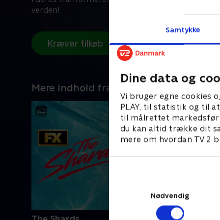
verden!
Samtykke
Kræver tilkøb
Dine data og coo
Mere indhold fra Disney+
Vi bruger egne cookies o
PLAY, til statistik og ti
til målrettet markedsfør
du kan altid trække dit s
mere om hvordan TV 2 be
Nødvendig
The Shards