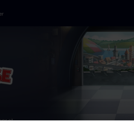
er
ver et
 at køre om kap
yen og overalt i