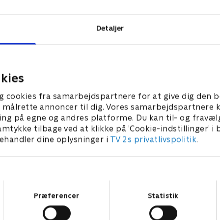
Detaljer
kies
g cookies fra samarbejdspartnere for at give dig den b
l at målrette annoncer til dig. Vores samarbejdspartner
ing på egne og andres platforme. Du kan til- og fravæl
amtykke tilbage ved at klikke på ’Cookie-indstillinger’ i
handler dine oplysninger i
TV 2s privatlivspolitik
.
Samtykkevalg
Præferencer
Statistik
Star Wars: Visions Presents - The Ninth Jedi
L