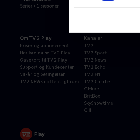
Serier • 1 sæsoner
Om TV 2 Play
Kanaler
Priser og abonnement
TV 2
Her kan du se TV 2 Play
TV 2 Sport
Gavekort til TV 2 Play
TV 2 News
Support og Kundecenter
TV 2 Echo
Vilkår og betingelser
TV 2 Fri
TV 2 NEWS i offentligt rum
TV 2 Charlie
C More
BritBox
SkyShowtime
Oiii