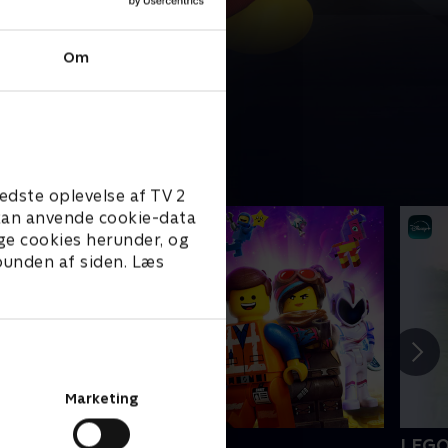
Om
edste oplevelse af TV 2
e kan anvende cookie-data
ge cookies herunder, og
 bunden af siden. Læs
Marketing
EGO filmen 2
LEGO