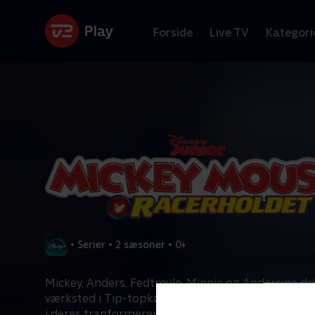
Forside
Live TV
Kategori
•
Serier
•
2 sæsoner
•
0+
Mickey, Anders, Fedtmule, Minnie og Andersine dri
værksted i Tip-topkøbing, hvor de gør sig klar til
i deres tranformerende racerbiler i løb overalt i b