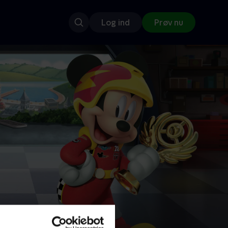
Log ind
Prøv nu