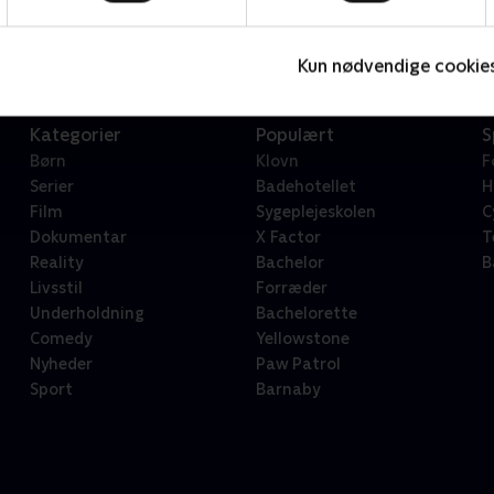
Serier • 1 sæsoner
2
Kun nødvendige cookie
Kategorier
Populært
S
Børn
Klovn
F
Serier
Badehotellet
H
Film
Sygeplejeskolen
C
Dokumentar
X Factor
T
Reality
Bachelor
B
Livsstil
Forræder
Underholdning
Bachelorette
Comedy
Yellowstone
Nyheder
Paw Patrol
Sport
Barnaby