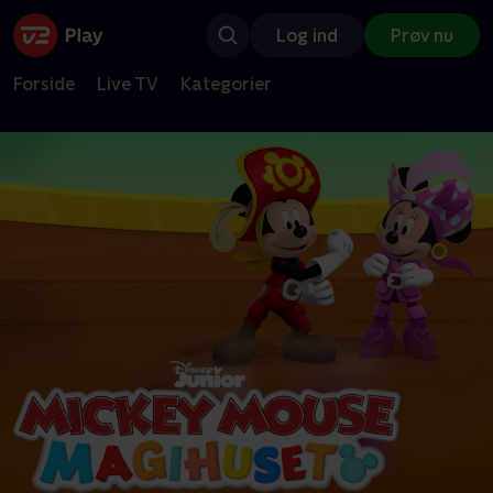
Log ind
Prøv nu
Forside
Live TV
Kategorier