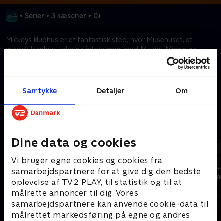
•
Serier
•
3 sæsoner
•
0+
Mickeys klubhus er et fantastisk sted, hvor Musehuset, et
magisk legehus, taler og interagerer med Mickey, Minnie og
deres venner.
Kræver tilkøb
Samtykke
Detaljer
Om
Mere indhold fra Disney+
Dine data og cookies
Vi bruger egne cookies og cookies fra
samarbejdspartnere for at give dig den bedste
oplevelse af TV 2 PLAY, til statistik og til at
målrette annoncer til dig. Vores
samarbejdspartnere kan anvende cookie-data til
målrettet markedsføring på egne og andres