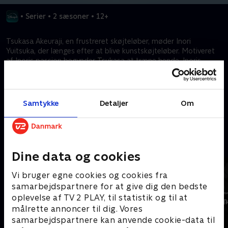
•
Serier
•
2 sæsoner
•
12+
Tsukasa Akeuraji, en frustreret skøjteløber, møder Inori
Yuitsuka, der længes efter at blive kunstskøjteløber. Motiveret
af Inoris passion begynder Tsukasa at træne hende. Inoris
talent blomstrer, og Tsukasa bliver en fremragende mentor.
Sammen agter de at gøre hende til en storslået medaljevinder!
Samtykke
Detaljer
Om
Kræver tilkøb
Mere indhold fra Disney+
Dine data og cookies
Vi bruger egne cookies og cookies fra
samarbejdspartnere for at give dig den bedste
oplevelse af TV 2 PLAY, til statistik og til at
målrette annoncer til dig. Vores
samarbejdspartnere kan anvende cookie-data til