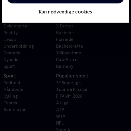
Børn
Klovn
Kun nødvendige cookies
Serier
Badehotellet
Film
Sygeplejeskolen
Dokumentar
X Factor
Reality
Bachelor
Livsstil
Forræder
Underholdning
Bachelorette
Comedy
Yellowstone
Nyheder
Paw Patrol
Sport
Barnaby
Sport
Populær sport
Fodbold
3F Superliga
Håndbold
Tour de France
Cykling
FIFA VM 2026
Tennis
A Liga
Badminton
ATP
WTA
NFL
Serie A