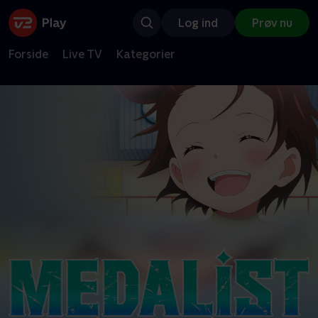
Log ind
Prøv nu
Forside
Live TV
Kategorier