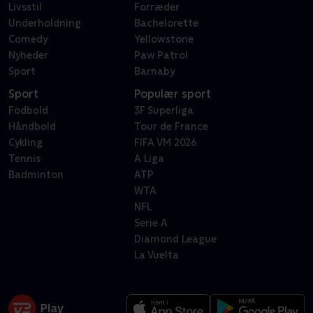
Livsstil
Forræder
Underholdning
Bachelorette
Comedy
Yellowstone
Nyheder
Paw Patrol
Sport
Barnaby
Sport
Populær sport
Fodbold
3F Superliga
Håndbold
Tour de France
Cykling
FIFA VM 2026
Tennis
A Liga
Badminton
ATP
WTA
NFL
Serie A
Diamond League
La Vuelta