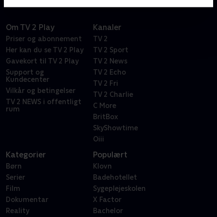
Om TV 2 Play
Kanaler
Priser og abonnement
TV 2
Her kan du se TV 2 Play
TV 2 Sport
Gavekort til TV 2 Play
TV 2 News
Support og
TV 2 Echo
Kundecenter
TV 2 Fri
Vilkår og betingelser
TV 2 Charlie
TV 2 NEWS i offentligt
C More
rum
BritBox
SkyShowtime
Oiii
Kategorier
Populært
Børn
Klovn
Serier
Badehotellet
Film
Sygeplejeskolen
Dokumentar
X Factor
Reality
Bachelor