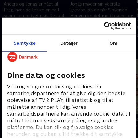
Anders og Jonas er nået til
Jonas møder sin yderste
Prag, hvor de tester en helt
grænse, da de når Slovenien.
speciel bæredygtig øl. De skal
Her vrimler det med bjørne, og
også prøve en lokal dans, og
Anders beslutter selvfølgelig, at
Jonas forsøger at bevare
de skal overnatte i vildmarken.
28. august 2024 • 27 min
4. september 2024 • 29 min
værdigheden.
Samtykke
Detaljer
Om
Andre så også
Dine data og cookies
Vi bruger egne cookies og cookies fra
samarbejdspartnere for at give dig den bedste
oplevelse af TV 2 PLAY, til statistik og til at
målrette annoncer til dig. Vores
samarbejdspartnere kan anvende cookie-data til
Pibestativ, stakit, kasket
Tre sultne 
målrettet markedsføring på egne og andres
Livsstil • 1 sæsoner
Livsstil • 1 sæs
platforme. Du kan til- og fravælge cookies
herunder, og du kan altid trække dit samtykke