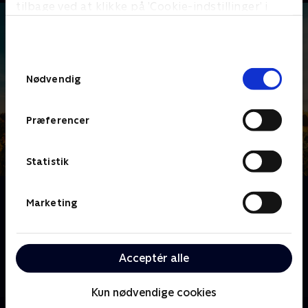
tilbage ved at klikke på ’Cookie-indstillinger’ i
bunden af siden. Læs mere om hvordan TV 2
behandler dine oplysninger i
TV 2s privatlivspolitik
.
Samtykkevalg
Nødvendig
Præferencer
Statistik
Om Med rygsæk og rullekuffert
Marketing
Følg komiker Jonas Mogensen og skuespiller Anders
Brink på deres rejse gennem Europa i jagten på det
ultimative grønne eventyr. Og find ud af, om Jonas er
Acceptér alle
klar til at sætte sin magelighed på spil for planetens
skyld.
Kun nødvendige cookies