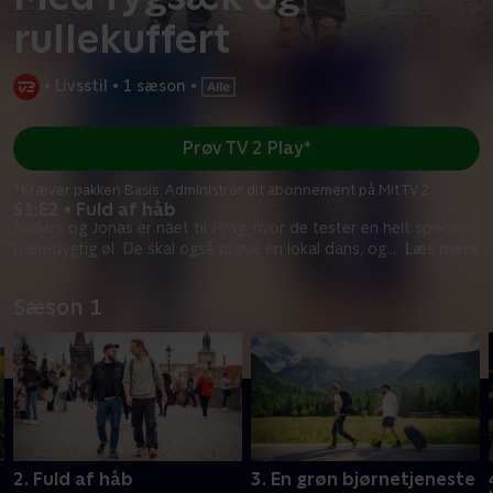
rullekuffert
•
Livsstil
•
1 sæson
•
Prøv TV 2 Play*
*Kræver pakken Basis. Administrer dit abonnement på Mit TV 2.
S1:E2 • Fuld af håb
Anders og Jonas er nået til Prag, hvor de tester en helt speciel
bæredygtig øl. De skal også prøve en lokal dans, og
...
Læs mere
Sæson 1
2. Fuld af håb
3. En grøn bjørnetjeneste