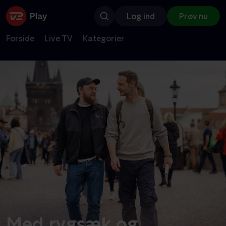
Log ind
Prøv nu
Forside
Live TV
Kategorier
Med rygsæk og