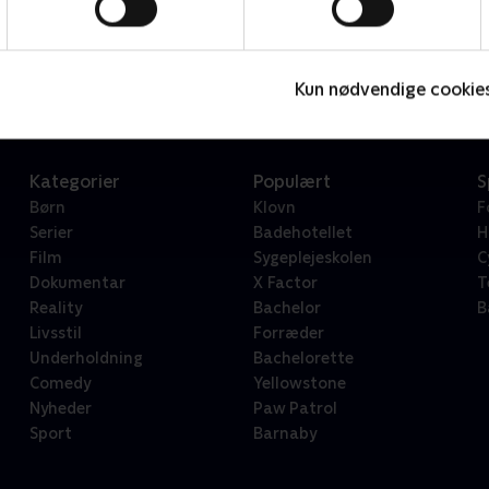
Star Wars: Visions Presents - The Ninth Jedi
L
Serier • 1 sæsoner
2
Kun nødvendige cookie
Kategorier
Populært
S
Børn
Klovn
F
Serier
Badehotellet
H
Film
Sygeplejeskolen
C
Dokumentar
X Factor
T
Reality
Bachelor
B
Livsstil
Forræder
Underholdning
Bachelorette
Comedy
Yellowstone
Nyheder
Paw Patrol
Sport
Barnaby