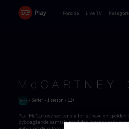
Forside
Live TV
Kategori
•
Serier
•
1 sæson
•
12+
Paul McCartney sætter sig for at have en sjælden 
dybdegående samtale med den legendariske produ
Rubin, og diskutere alt fra sit banebrydende arb