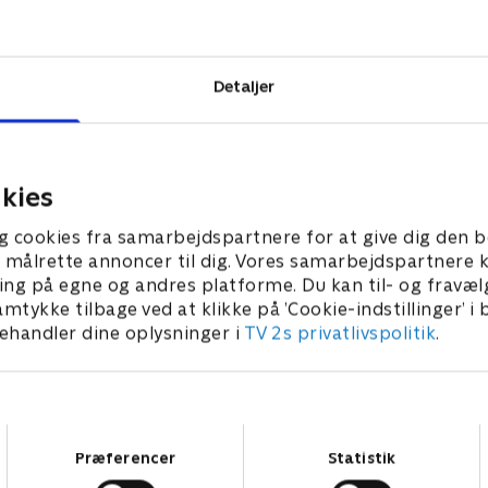
50 år som
m
 har ligget til
Detaljer
vs soundtrack,
vitet på unik
kies
g cookies fra samarbejdspartnere for at give dig den b
l at målrette annoncer til dig. Vores samarbejdspartner
ing på egne og andres platforme. Du kan til- og fravæl
amtykke tilbage ved at klikke på ’Cookie-indstillinger’ i
handler dine oplysninger i
TV 2s privatlivspolitik
.
Samtykkevalg
Præferencer
Statistik