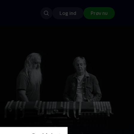
Log ind
Prøv nu