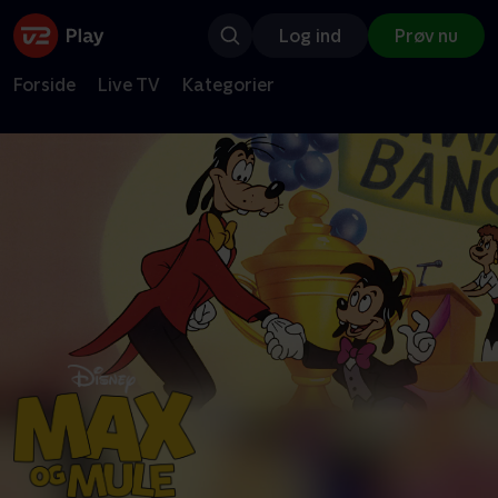
Log ind
Prøv nu
Forside
Live TV
Kategorier