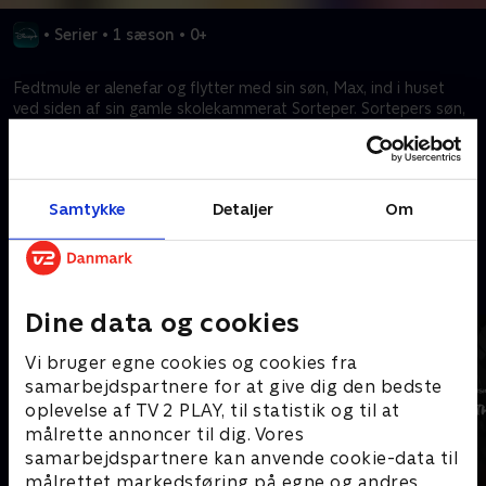
•
Serier
•
1 sæson
•
0+
Fedtmule er alenefar og flytter med sin søn, Max, ind i huset
ved siden af sin gamle skolekammerat Sorteper. Sortepers søn,
Per Junior, og Max bliver bedste venner og gør næsten alting
sammen.
Samtykke
Detaljer
Om
Kræver tilkøb
Mere indhold fra Disney+
Dine data og cookies
Vi bruger egne cookies og cookies fra
samarbejdspartnere for at give dig den bedste
oplevelse af TV 2 PLAY, til statistik og til at
målrette annoncer til dig. Vores
samarbejdspartnere kan anvende cookie-data til
målrettet markedsføring på egne og andres