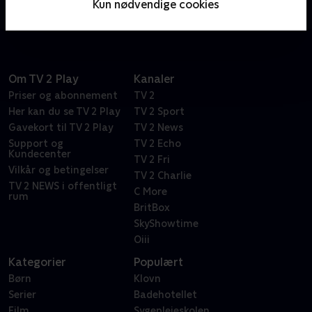
Kun nødvendige cookies
historier!.
Om TV 2 Play
Kanaler
Priser og abonnement
TV 2
Her kan du se TV 2 Play
TV 2 Sport
Gavekort til TV 2 Play
TV 2 News
Support og
TV 2 Echo
Kundecenter
TV 2 Fri
Vilkår og betingelser
TV 2 Charlie
TV 2 NEWS i offentligt
C More
rum
BritBox
SkyShowtime
Oiii
Kategorier
Populært
Børn
Klovn
Serier
Badehotellet
Film
Sygeplejeskolen