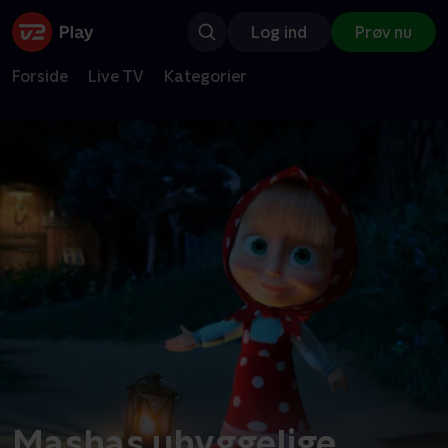
Log ind
Prøv nu
Forside
Live TV
Kategorier
Mashas uhyggelige