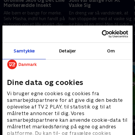
Grumme Skov Og Det Lille
Som Var Bange For At
Mørkerædde Insekt
Vaske Sig
Alle børn er bange for mørke.
En dreng var så vandskræk, at
Selv Masha, indtil hun fandt på
han stoppede med at vaske sig
historien om et lille insekt, der
og blev til en gris! Men til sidst
var rædselsslagen for mørket,
indså han, at vand slet ikke er
men til sidst overvandt sin
farligt, men faktisk er sjovt!.
27. marts 2023 • 5 min
27. marts 2023 • 5 min
frygt!.
Samtykke
Detaljer
Om
Andre så også
Dine data og cookies
Vi bruger egne cookies og cookies fra
samarbejdspartnere for at give dig den bedste
oplevelse af TV 2 PLAY, til statistik og til at
målrette annoncer til dig. Vores
samarbejdspartnere kan anvende cookie-data til
Masha og bjørnen
Mashas even
målrettet markedsføring på egne og andres
Børneserier • 3 sæsoner
Børneserier • 1
platforme. Du kan til- og fravælge cookies