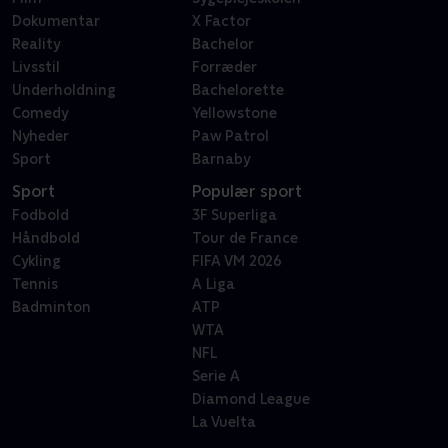
Dokumentar
X Factor
Reality
Bachelor
Livsstil
Forræder
Underholdning
Bachelorette
Comedy
Yellowstone
Nyheder
Paw Patrol
Sport
Barnaby
Sport
Populær sport
Fodbold
3F Superliga
Håndbold
Tour de France
Cykling
FIFA VM 2026
Tennis
A Liga
Badminton
ATP
WTA
NFL
Serie A
Diamond League
La Vuelta