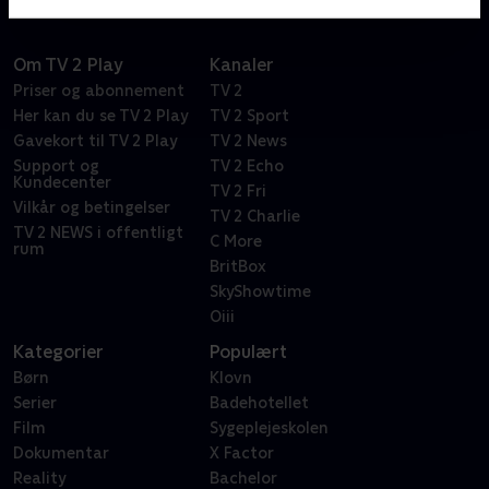
Om TV 2 Play
Kanaler
Priser og abonnement
TV 2
Her kan du se TV 2 Play
TV 2 Sport
Gavekort til TV 2 Play
TV 2 News
Support og
TV 2 Echo
Kundecenter
TV 2 Fri
Vilkår og betingelser
TV 2 Charlie
TV 2 NEWS i offentligt
C More
rum
BritBox
SkyShowtime
Oiii
Kategorier
Populært
Børn
Klovn
Serier
Badehotellet
Film
Sygeplejeskolen
Dokumentar
X Factor
Reality
Bachelor