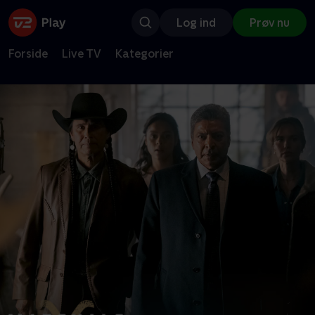
Log ind
Prøv nu
Forside
Live TV
Kategorier