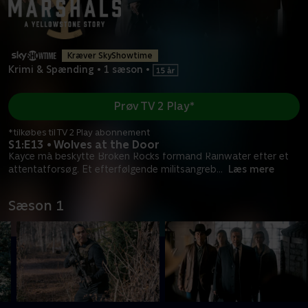
Kræver SkyShowtime
Krimi & Spænding
•
1 sæson
•
Prøv TV 2 Play*
*tilkøbes til TV 2 Play abonnement
S1:E13 • Wolves at the Door
Kayce må beskytte Broken Rocks formand Rainwater efter et
attentatforsøg. Et efterfølgende militsangreb
...
Læs mere
Sæson 1