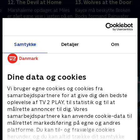
12. The Devil at Home
13. Wolves at the Door
b
Marshalerne opdager, at Miles
Kayce må beskytte Broken
er gået egne veje i jagten på en
Rocks formand Rainwater
narkohandler - med Broken
efter et attentatforsøg. Et
Rock i sigtekornet.
efterfølgende militsangreb
afslører en større
18. maj 2026 • 41 min
25. maj 2026 • 41 min
sammensværgelse.
Samtykke
Detaljer
Om
Andre så også
Dine data og cookies
Vi bruger egne cookies og cookies fra
samarbejdspartnere for at give dig den bedste
oplevelse af TV 2 PLAY, til statistik og til at
målrette annoncer til dig. Vores
samarbejdspartnere kan anvende cookie-data til
Den røde enke
Konflikt
målrettet markedsføring på egne og andres
Krimi & Spænding • 3 sæsoner
Krimi & Spændi
platforme. Du kan til- og fravælge cookies
herunder, og du kan altid trække dit samtykke