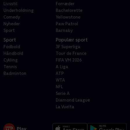
Livsstil
Forræder
Underholdning
Bachelorette
Comedy
Yellowstone
Nyheder
Paw Patrol
Sport
Barnaby
Sport
Populær sport
Fodbold
3F Superliga
Håndbold
Tour de France
Cykling
FIFA VM 2026
Tennis
A Liga
Badminton
ATP
WTA
NFL
Serie A
Diamond League
La Vuelta