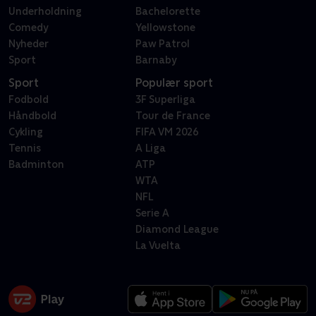
Underholdning
Bachelorette
Comedy
Yellowstone
Nyheder
Paw Patrol
Sport
Barnaby
Sport
Populær sport
Fodbold
3F Superliga
Håndbold
Tour de France
Cykling
FIFA VM 2026
Tennis
A Liga
Badminton
ATP
WTA
NFL
Serie A
Diamond League
La Vuelta