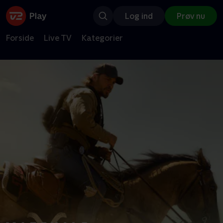
Log ind
Prøv nu
Forside
Live TV
Kategorier