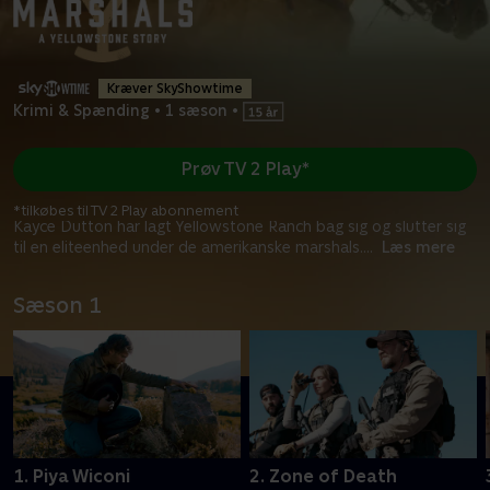
Kræver SkyShowtime
Krimi & Spænding
•
1 sæson
•
Prøv TV 2 Play*
*tilkøbes til TV 2 Play abonnement
Kayce Dutton har lagt Yellowstone Ranch bag sig og slutter sig
til en eliteenhed under de amerikanske marshals.
...
Læs mere
Sæson 1
1. Piya Wiconi
2. Zone of Death