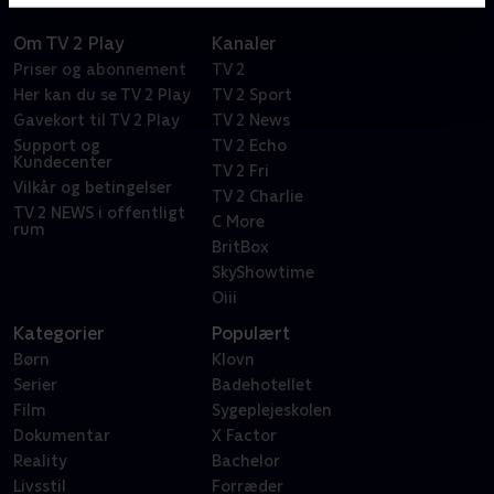
Om TV 2 Play
Kanaler
Priser og abonnement
TV 2
Her kan du se TV 2 Play
TV 2 Sport
Gavekort til TV 2 Play
TV 2 News
Support og
TV 2 Echo
Kundecenter
TV 2 Fri
Vilkår og betingelser
TV 2 Charlie
TV 2 NEWS i offentligt
C More
rum
BritBox
SkyShowtime
Oiii
Kategorier
Populært
Børn
Klovn
Serier
Badehotellet
Film
Sygeplejeskolen
Dokumentar
X Factor
Reality
Bachelor
Livsstil
Forræder