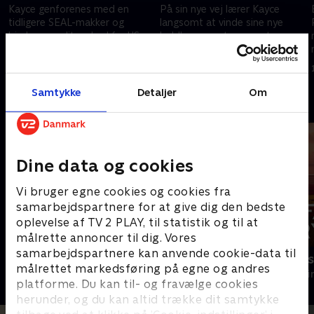
Kayce genforenes med en
På sin nye vej lærer Kayce
tidligere SEAL-makker og
langsomt at vinde sine nye
hjælper en eliteenhed fra US
holdkammeraters gunst.
Marshals med at stoppe en
9. marts 2026 • 40 min
bombemand i Broken Rock-
2. marts 2026 • 41 min
reservatet.
Samtykke
Detaljer
Om
Andre så også
Dine data og cookies
Vi bruger egne cookies og cookies fra
samarbejdspartnere for at give dig den bedste
oplevelse af TV 2 PLAY, til statistik og til at
målrette annoncer til dig. Vores
samarbejdspartnere kan anvende cookie-data til
Konflikt
Farligt kryd
målrettet markedsføring på egne og andres
Krimi & Spænding • 1 sæsoner
Krimi & Spændi
platforme. Du kan til- og fravælge cookies
herunder, og du kan altid trække dit samtykke