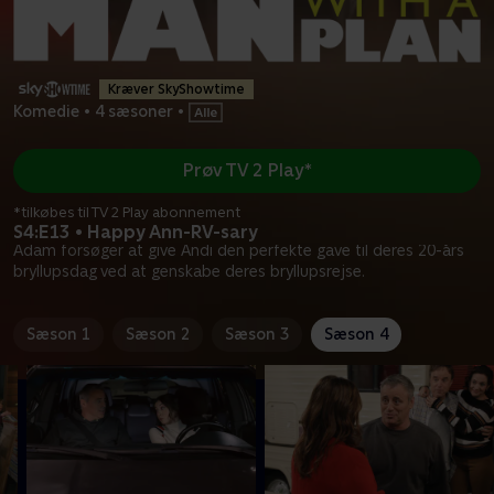
Kræver SkyShowtime
Komedie
•
4 sæsoner
•
Prøv TV 2 Play*
*tilkøbes til TV 2 Play abonnement
S4:E13 • Happy Ann-RV-sary
Adam forsøger at give Andi den perfekte gave til deres 20-års
bryllupsdag ved at genskabe deres bryllupsrejse.
Sæson 1
Sæson 2
Sæson 3
Sæson 4