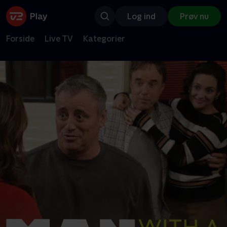
Log ind
Prøv nu
Forside
Live TV
Kategorier