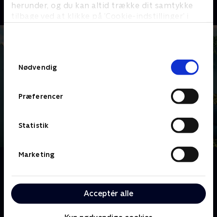
herunder, og du kan altid trække dit samtykke
tilbage ved at klikke på ’Cookie-indstillinger’ i
bunden af siden. Læs mere om hvordan TV 2
behandler dine oplysninger i
TV 2s privatlivspolitik
.
Samtykkevalg
Nødvendig
Præferencer
Statistik
Marketing
Om Man with a Plan
Adam tror, han kan klare børnepasningen, da Andi
vender tilbage til jobbet. Men tre små engle viser sig
Acceptér alle
at være Wi-Fi-afhængige galninge. Med Andis
opbakning indfører Adam regler og kæmper for at