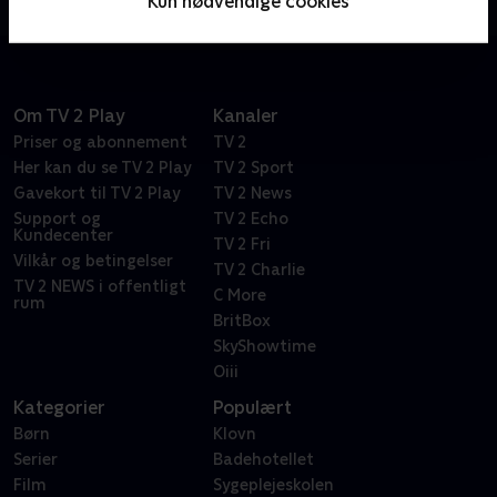
Kun nødvendige cookies
overleve - uden at miste signalet eller forstanden.
Om TV 2 Play
Kanaler
Priser og abonnement
TV 2
Her kan du se TV 2 Play
TV 2 Sport
Gavekort til TV 2 Play
TV 2 News
Support og
TV 2 Echo
Kundecenter
TV 2 Fri
Vilkår og betingelser
TV 2 Charlie
TV 2 NEWS i offentligt
C More
rum
BritBox
SkyShowtime
Oiii
Kategorier
Populært
Børn
Klovn
Serier
Badehotellet
Film
Sygeplejeskolen