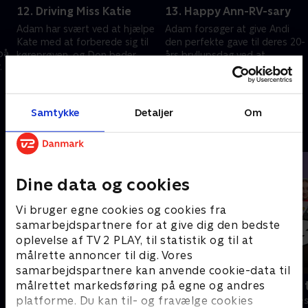
12. Driving Miss Katie
13. Happy Ann-RV-sary
Adam har svært ved at hjælpe
Adam forsøger at give Andi
Kate med at forberede sig til
den perfekte gave til deres 20-
på
køreprøven, og Don beder
års bryllupsdag ved at
.
Lowell om hjælp til at erobre
genskabe deres bryllupsrejse.
Marcy.
27. januar 2026 • 20 min
27. januar 2026 • 20 min
Samtykke
Detaljer
Om
Andre så også
Dine data og cookies
Vi bruger egne cookies og cookies fra
samarbejdspartnere for at give dig den bedste
oplevelse af TV 2 PLAY, til statistik og til at
målrette annoncer til dig. Vores
samarbejdspartnere kan anvende cookie-data til
Robssons (dansk tale)
Bert (dansk 
målrettet markedsføring på egne og andres
platforme. Du kan til- og fravælge cookies
Komedie • 1 sæsoner
Komedie • 1 sæ