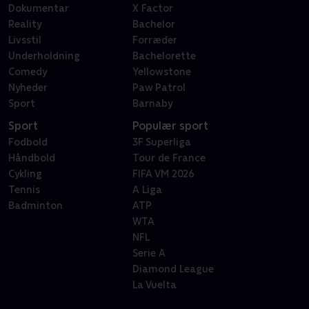
Dokumentar
X Factor
Reality
Bachelor
Livsstil
Forræder
Underholdning
Bachelorette
Comedy
Yellowstone
Nyheder
Paw Patrol
Sport
Barnaby
Sport
Populær sport
Fodbold
3F Superliga
Håndbold
Tour de France
Cykling
FIFA VM 2026
Tennis
A Liga
Badminton
ATP
WTA
NFL
Serie A
Diamond League
La Vuelta