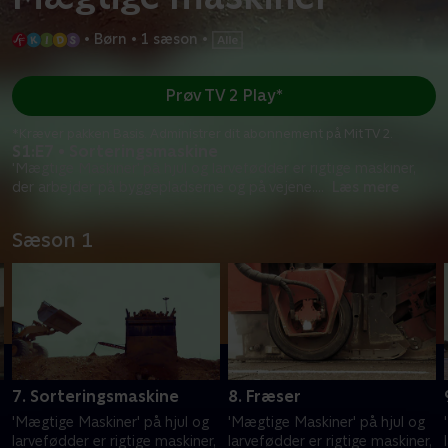
•
Børn
•
1 sæson
•
Prøv TV 2 Play*
*Kræver pakken Basis. Administrer dit abonnement på Mit TV 2.
S1:E7 • Sorteringsmaskine
'Mægtige Maskiner' på hjul og larvefødder er rigtige maskiner,
der arbejder på byggepladserne og på vejene.
...
Læs mere
Sæson 1
7. Sorteringsmaskine
8. Fræser
'Mægtige Maskiner' på hjul og
'Mægtige Maskiner' på hjul og
larvefødder er rigtige maskiner,
larvefødder er rigtige maskiner,