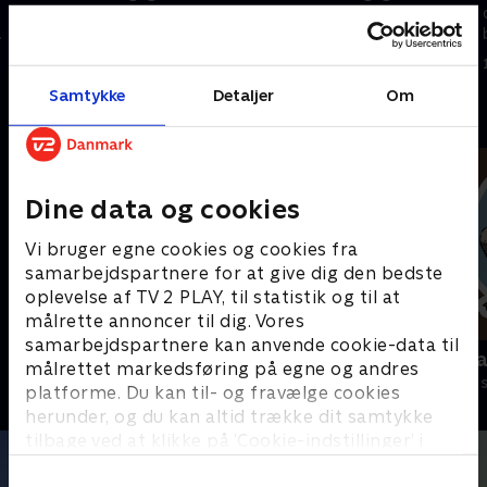
der arbejder på
der arbejder på
byggepladserne og på vejene.
byggepladserne og på vejene.
Maskinerne larmer, ruller, drejer
Maskinerne larmer, ruller, drejer
1. maj 2023 • 7 min
1. maj 2023 • 6 min
og løfter
og løfter.
Samtykke
Detaljer
Om
Andre så også
Dine data og cookies
Vi bruger egne cookies og cookies fra
samarbejdspartnere for at give dig den bedste
oplevelse af TV 2 PLAY, til statistik og til at
målrette annoncer til dig. Vores
samarbejdspartnere kan anvende cookie-data til
Kæmpemaskiner
Miniteve: Ma
målrettet markedsføring på egne og andres
Børneserier • 8 sæsoner
Børneserier • 1
platforme. Du kan til- og fravælge cookies
herunder, og du kan altid trække dit samtykke
tilbage ved at klikke på ’Cookie-indstillinger’ i
bunden af siden. Læs mere om hvordan TV 2