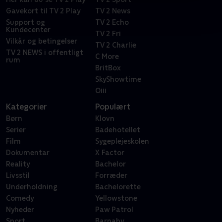
Gavekort til TV 2 Play
TV 2 News
Support og
TV 2 Echo
Kundecenter
TV 2 Fri
Vilkår og betingelser
TV 2 Charlie
TV 2 NEWS i offentligt
C More
rum
BritBox
SkyShowtime
Oiii
Kategorier
Populært
Børn
Klovn
Serier
Badehotellet
Film
Sygeplejeskolen
Dokumentar
X Factor
Reality
Bachelor
Livsstil
Forræder
Underholdning
Bachelorette
Comedy
Yellowstone
Nyheder
Paw Patrol
Sport
Barnaby