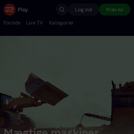
Log ind
Prøv nu
Forside
Live TV
Kategorier
Mægtige maskiner