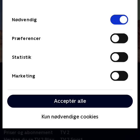
behandler dine oplysninger i
TV 2s privatlivspolitik
.
Samtykkevalg
Nødvendig
Præferencer
Statistik
Om Mægtige maskiner
Marketing
'Mægtige Maskiner' på hjul og larvefødder er rigtige
maskiner, der arbejder på byggepladserne og på
vejene. Maskinerne larmer, ruller, drejer og løfter.
Acceptér alle
Kun nødvendige cookies
Om TV 2 Play
Kanaler
Priser og abonnement
TV 2
Her kan du se TV 2 Play
TV 2 Sport