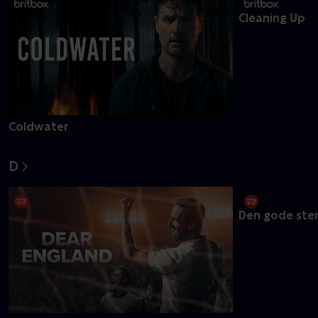
Cleaning Up
Coldwater
D
Den gode ste