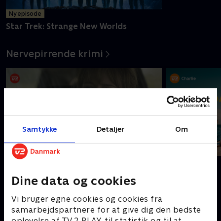
Ny episode
Star Trek: Strange New Worlds
Nervepirrende krimi
Samtykke
Detaljer
Om
Dicte
Sommerdahl
Dine data og cookies
Nostalgiske gensyn
Vi bruger egne cookies og cookies fra
samarbejdspartnere for at give dig den bedste
oplevelse af TV 2 PLAY, til statistik og til at