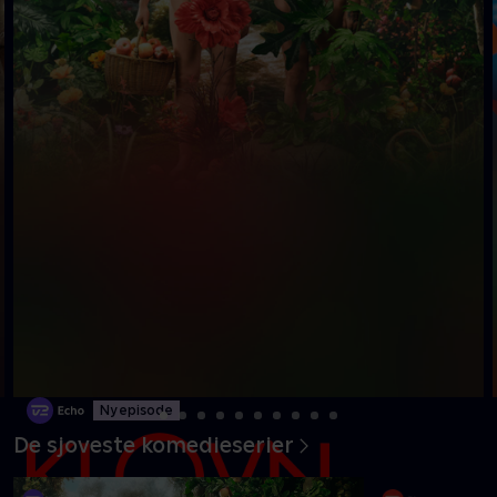
Ny episode
De sjoveste komedieserier