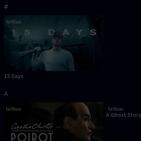
#
15 Days
A
A Ghost Story