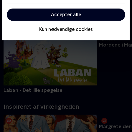
Sommerdahl
Acceptér alle
Nyeste serier - C More
Kun nødvendige cookies
Mordene i Ma
Laban - Det lille spøgelse
Inspireret af virkeligheden
Margrete den