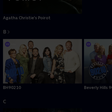
Agatha Christie's Poirot
B
BH90210
Beverly Hills 
C