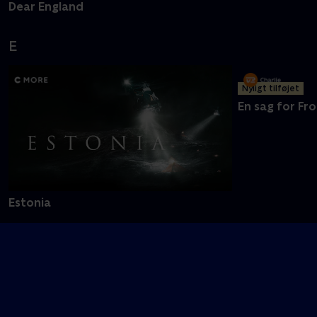
Dear England
E
Nyligt tilføjet
En sag for Fro
Estonia
F