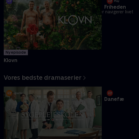
Friheden
Danmarks pinligste makkerpar Frank og Casper navigerer livet
med tvivlsom succes
Mere info
Ny episode
Klovn
Vores bedste dramaserier
Danefæ