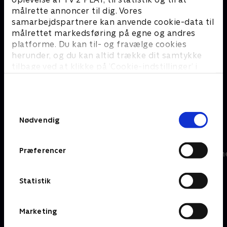
Anna Pihl
målrette annoncer til dig. Vores
samarbejdspartnere kan anvende cookie-data til
målrettet markedsføring på egne og andres
platforme. Du kan til- og fravælge cookies
herunder, og du kan altid trække dit samtykke
tilbage ved at klikke på ’Cookie-indstillinger’ i
bunden af siden. Læs mere om hvordan TV 2
Beverly Hills 90210
behandler dine oplysninger i
TV 2s privatlivspolitik
.
Samtykkevalg
Krimisommer på Charlie
Nødvendig
Præferencer
Mord i Alpern
Statistik
Marketing