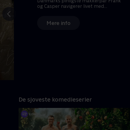
Gå til
forrige
slide
Ny episode
De sjoveste komedieserier
Danmarks pinligste makkerpar Frank