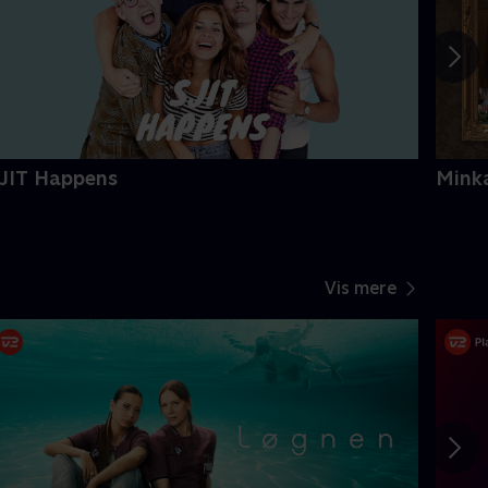
JIT Happens
Mink
Vis mere