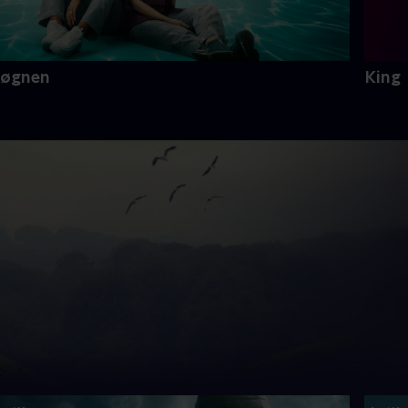
Løgnen
King