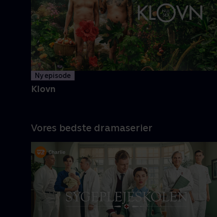
og Casper navigerer livet med
tvivlsom succes
Mere info
Ny episode
Klovn
Vores bedste dramaserier