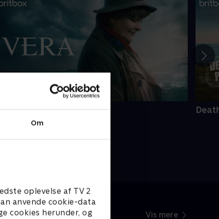
era
Death
Om
edste oplevelse af TV 2
e kan anvende cookie-data
ge cookies herunder, og
Vis mere