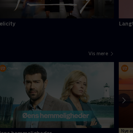
elicity
Langt
Vis mere
Nye e