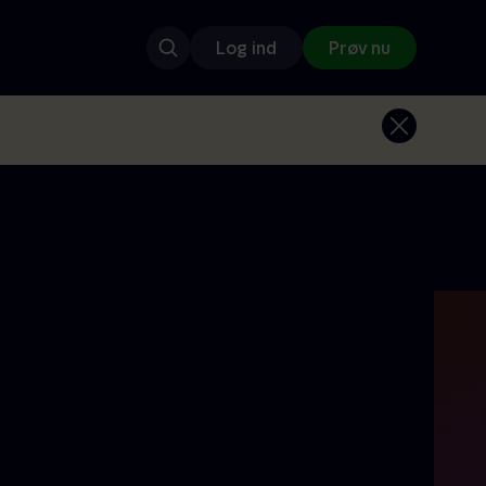
Log ind
Prøv nu