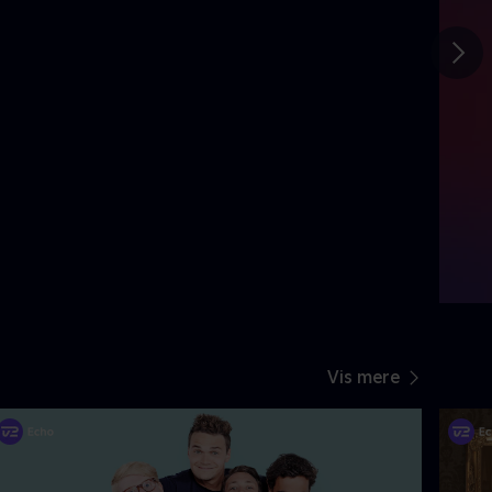
Gå t
Vis mere