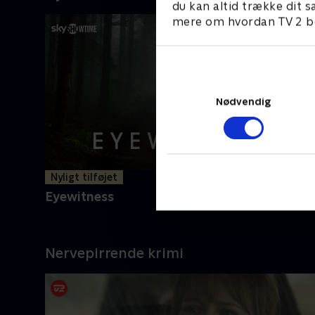
du kan altid trække dit s
mere om hvordan TV 2 be
Nødvendig
Nyligt tilføjet
Eyewitness
Nervepirrende krimi