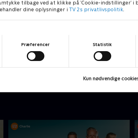
amtykke tilbage ved at klikke på ’Cookie-indstillinger’ i
handler dine oplysninger i
TV 2s privatlivspolitik
.
Samtykkevalg
Præferencer
Statistik
Ny episode
Kun nødvendige cookie
The Agency
L