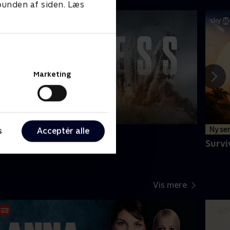
 bunden af siden. Læs
Marketing
Ny sæson
Ny ser
s
Acceptér alle
ioness
Survi
Vis mere