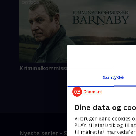
Kriminalkommissær Barnaby
Samtykke
Dine data og coo
Vi bruger egne cookies o
PLAY, til statistik og ti
til målrettet markedsfør
Nyeste serier - SkyShowtime