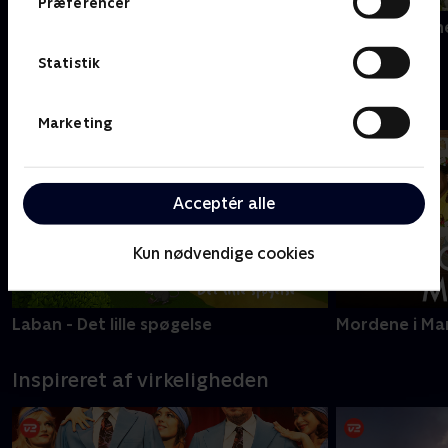
Præferencer
Sommerdahl
Mord i Alpern
Statistik
Nyeste serier - C More
Marketing
Acceptér alle
Kun nødvendige cookies
Laban - Det lille spøgelse
Mordene i Ma
Inspireret af virkeligheden