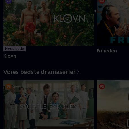
Danmarks pinligste makkerpar Frank og Casper navigerer livet
med tvivlsom succes
Mere info
Ny episode
Friheden
Klovn
Vores bedste dramaserier