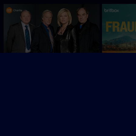
Nyligt tilføjet
Frauds
Fornyet mistanke
G