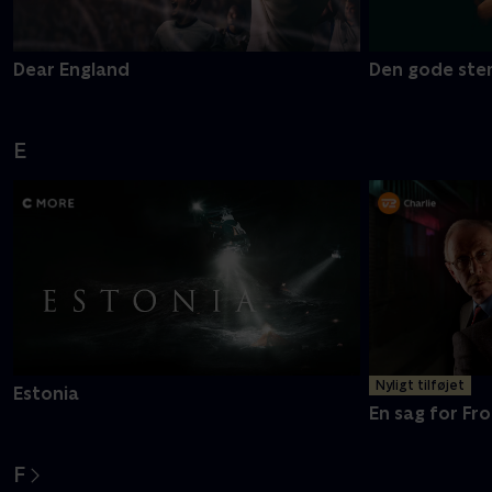
Dear England
Den gode ste
E
Nyligt tilføjet
Estonia
En sag for Fro
F