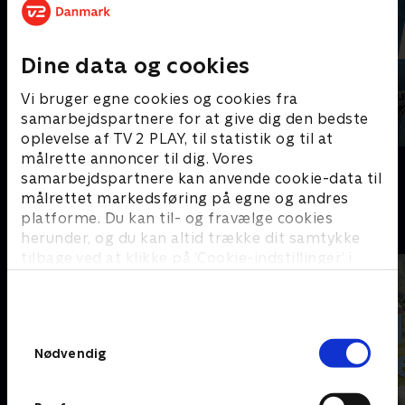
Dine data og cookies
Vi bruger egne cookies og cookies fra
samarbejdspartnere for at give dig den bedste
oplevelse af TV 2 PLAY, til statistik og til at
målrette annoncer til dig. Vores
Beverly Hills 90210
Anna Pihl
samarbejdspartnere kan anvende cookie-data til
målrettet markedsføring på egne og andres
platforme. Du kan til- og fravælge cookies
Krimisommer på Charlie
herunder, og du kan altid trække dit samtykke
tilbage ved at klikke på ’Cookie-indstillinger’ i
bunden af siden. Læs mere om hvordan TV 2
behandler dine oplysninger i
TV 2s privatlivspolitik
.
Samtykkevalg
Nødvendig