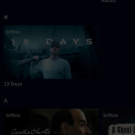
Hacks
#
15 Days
A