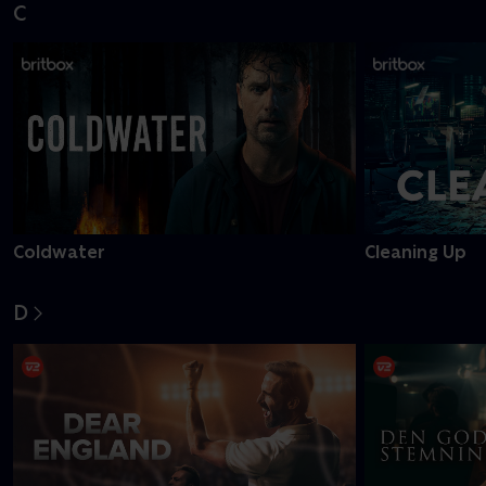
C
Coldwater
Cleaning Up
D