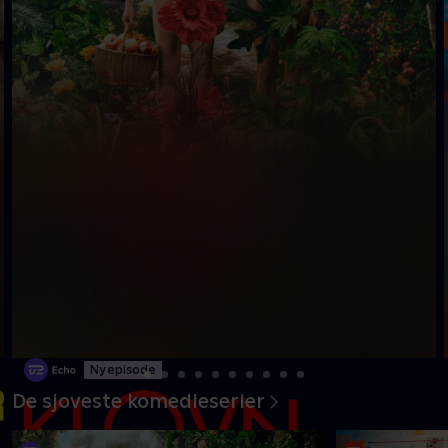
Ny episode
De sjoveste komedieserier