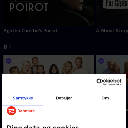
Agatha Christie's Poirot
A Ghost Story
B
Samtykke
Detaljer
Om
BH90210
Beverly Hills 
Dine data og cookies