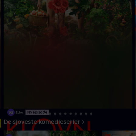
Ny episode
De sjoveste komedieserier