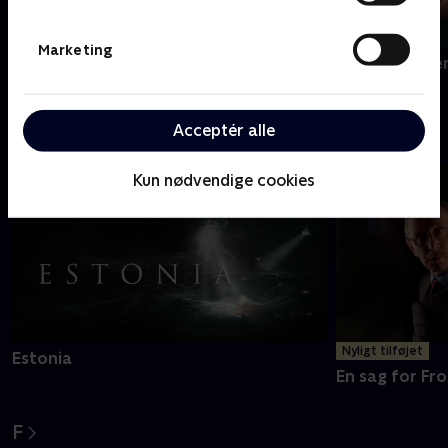
Marketing
Dear England
Den gode ste
Acceptér alle
E
Kun nødvendige cookies
Nyligt tilføjet
Estonia
En sag for Fro
F