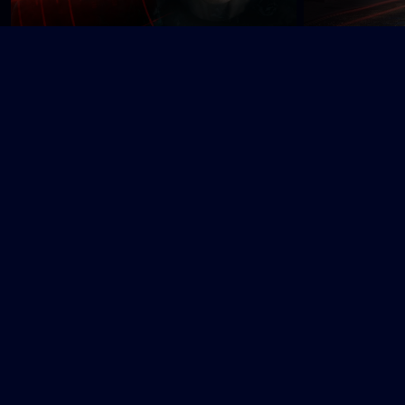
Vigil
Virdee
Ø
Øens hemmeligheder
Å