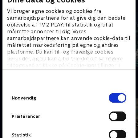
C
Vi bruger egne cookies og cookies fra
samarbejdspartnere for at give dig den bedste
oplevelse af TV 2 PLAY, til statistik og til at
målrette annoncer til dig. Vores
samarbejdspartnere kan anvende cookie-data til
målrettet markedsføring på egne og andres
platforme. Du kan til- og fravælge cookies
herunder, og du kan altid trække dit samtykke
tilbage ved at klikke på ’Cookie-indstillinger’ i
Coldwater
Cleaning Up
bunden af siden. Læs mere om hvordan TV 2
behandler dine oplysninger i
TV 2s privatlivspolitik
.
D
Samtykkevalg
Nødvendig
Præferencer
Statistik