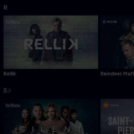
R
Rellik
Reindeer Maf
S