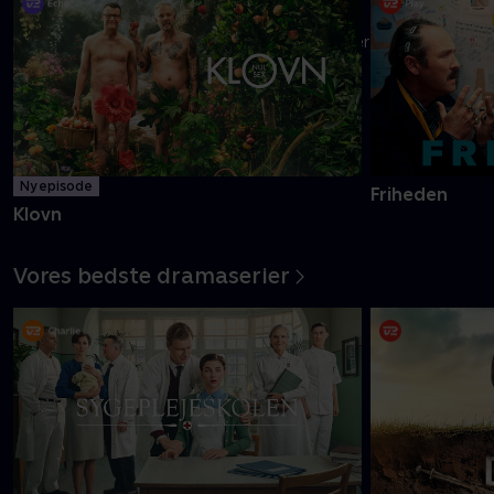
Danmarks pinligste makkerpar Frank og Casper navigerer livet
med tvivlsom succes
Mere info
Ny episode
Friheden
Klovn
Vores bedste dramaserier