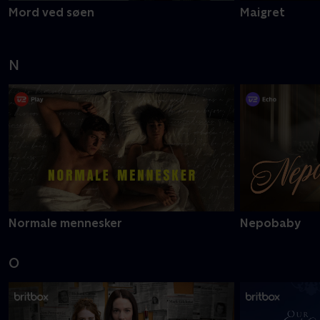
Mord ved søen
Maigret
N
Normale mennesker
Nepobaby
O