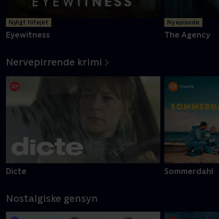
Nyligt tilføjet
Ny episode
Eyewitness
The Agency
Nervepirrende krimi
Dicte
Sommerdahl
Nostalgiske gensyn