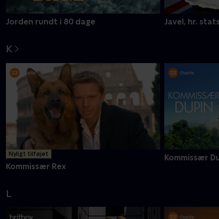
Jorden rundt i 80 dage
Javel, hr. stat
K
Nyligt tilføjet
Kommissær Du
Kommissær Rex
L