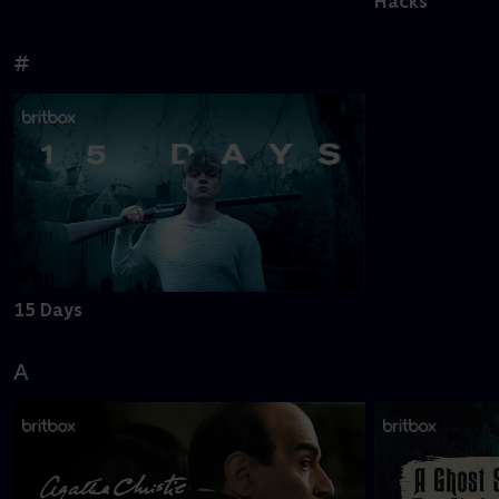
Hacks
#
15 Days
A