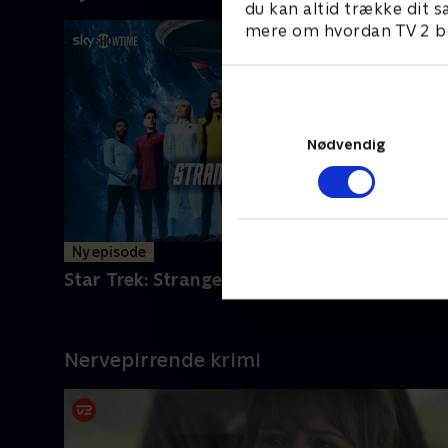
du kan altid trække dit s
mere om hvordan TV 2 be
Nødvendig
Ny episode
Star Trek: Strange New Worlds
Nervepirrende krimi