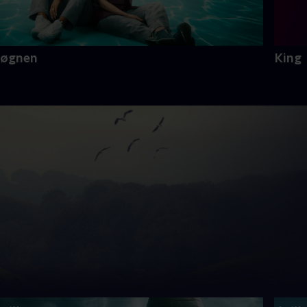
Løgnen
King