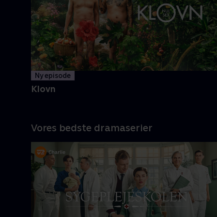
og Casper navigerer livet med
tvivlsom succes
Mere info
Ny episode
Klovn
Vores bedste dramaserier