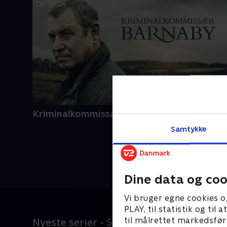
Kriminalkommissær Barnaby
Samtykke
Dine data og coo
Vi bruger egne cookies o
PLAY, til statistik og ti
til målrettet markedsfør
Nyeste serier - SkyShowtime