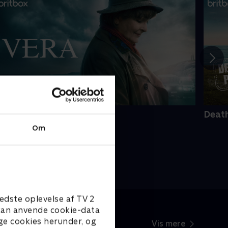
era
Death
Om
edste oplevelse af TV 2
e kan anvende cookie-data
ge cookies herunder, og
Vis mere