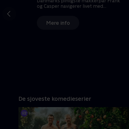
Gå til
forrige
slide
Ny episode
De sjoveste komedieserier
Danmarks pinligste makkerpar Frank