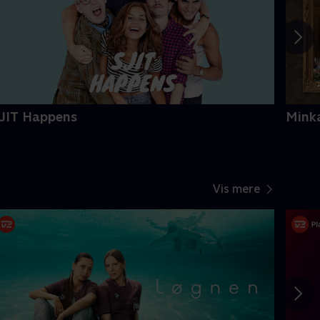
JIT Happens
Mink
Vis mere