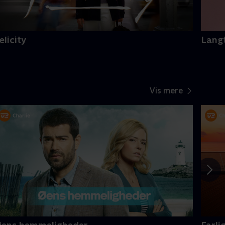
elicity
Langt
Vis mere