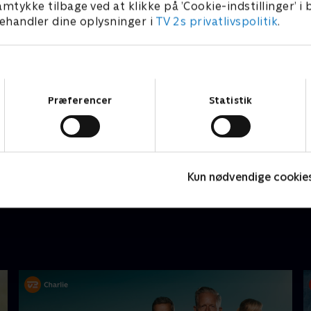
amtykke tilbage ved at klikke på ’Cookie-indstillinger’ i
handler dine oplysninger i
TV 2s privatlivspolitik
.
Samtykkevalg
Præferencer
Statistik
Nyligt tilføjet
Kun nødvendige cookie
Eyewitness
T