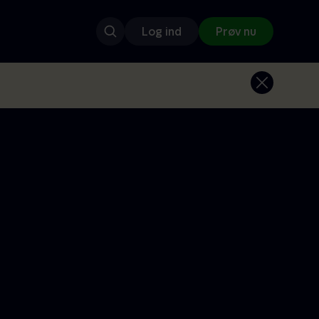
Log ind
Prøv nu