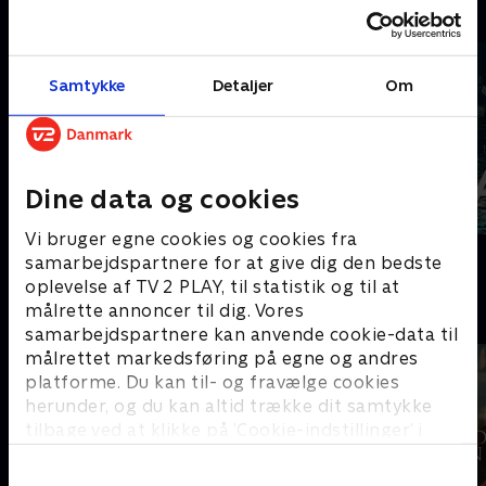
C
Samtykke
Detaljer
Om
Dine data og cookies
Vi bruger egne cookies og cookies fra
Coldwater
Cleaning Up
samarbejdspartnere for at give dig den bedste
oplevelse af TV 2 PLAY, til statistik og til at
D
målrette annoncer til dig. Vores
samarbejdspartnere kan anvende cookie-data til
målrettet markedsføring på egne og andres
platforme. Du kan til- og fravælge cookies
herunder, og du kan altid trække dit samtykke
tilbage ved at klikke på ’Cookie-indstillinger’ i
bunden af siden. Læs mere om hvordan TV 2
behandler dine oplysninger i