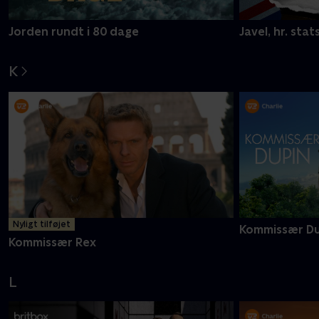
Jorden rundt i 80 dage
Javel, hr. stat
K
Nyligt tilføjet
Kommissær Du
Kommissær Rex
L