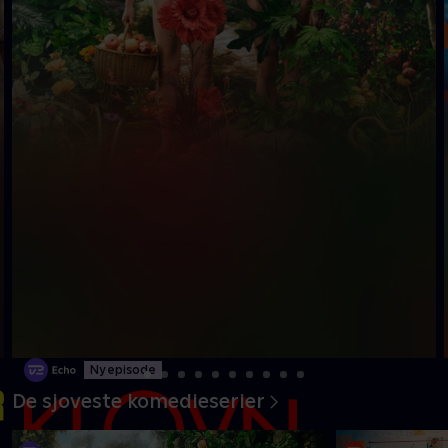
Ny episode
De sjoveste komedieserier