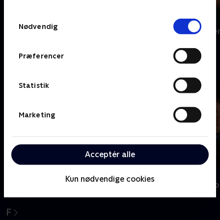
TV 2s privatlivspolitik
.
Samtykkevalg
Nødvendig
Dear England
Den gode ste
Præferencer
E
Statistik
Marketing
Acceptér alle
Nyligt tilføjet
Estonia
Kun nødvendige cookies
En sag for Fro
F