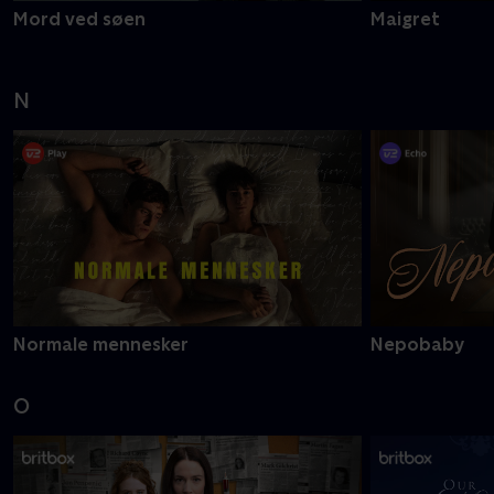
Mord ved søen
Maigret
N
Normale mennesker
Nepobaby
O