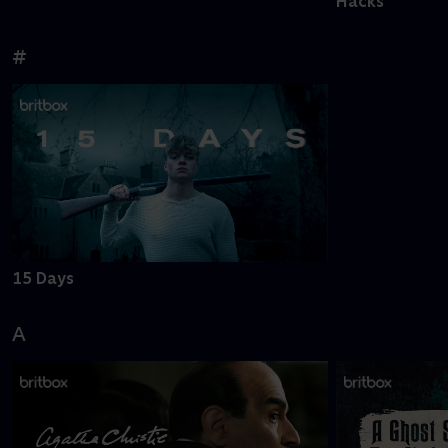
Hacks
#
15 Days
A