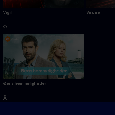
Vigil
Virdee
Ø
Øens hemmeligheder
Å