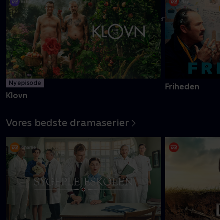
Danmarks pinligste makkerpar Frank og Casper navigerer livet
med tvivlsom succes
Mere info
Ny episode
Friheden
Klovn
Vores bedste dramaserier