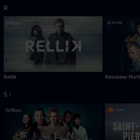
R
Rellik
Reindeer Maf
S