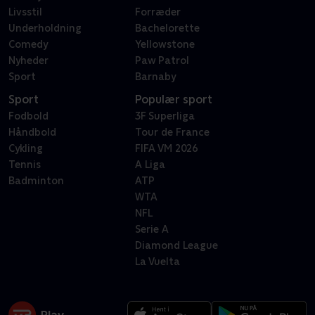
Livsstil
Forræder
Underholdning
Bachelorette
Comedy
Yellowstone
Nyheder
Paw Patrol
Sport
Barnaby
Sport
Populær sport
Fodbold
3F Superliga
Håndbold
Tour de France
Cykling
FIFA VM 2026
Tennis
A Liga
Badminton
ATP
WTA
NFL
Serie A
Diamond League
La Vuelta