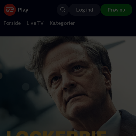
Log ind
Prøv nu
Forside
Live TV
Kategorier