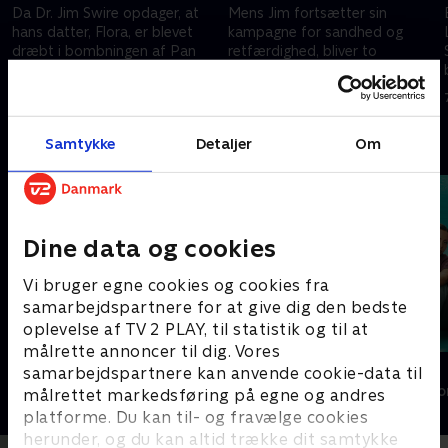
Da Dr. Jim Swire opdager, at
Mens Jim fortsætter sin
hans datter, Flora, er blevet
kampagne for sandhed og
dræbt i bombningen af Pan
retfærdighed, bliver to
Am Flight 103, begynder han at
mistænkte tiltalt for
søge efter svar.
bombeangrebet.
28. februar 2025 • 61 min
28. februar 2025 • 55 min
Samtykke
Detaljer
Om
Andre så også
Dine data og cookies
Vi bruger egne cookies og cookies fra
samarbejdspartnere for at give dig den bedste
oplevelse af TV 2 PLAY, til statistik og til at
målrette annoncer til dig. Vores
Lærkevej
Løgnen
samarbejdspartnere kan anvende cookie-data til
Drama • 2 sæsoner
Drama • 1 sæso
målrettet markedsføring på egne og andres
platforme. Du kan til- og fravælge cookies
herunder, og du kan altid trække dit samtykke