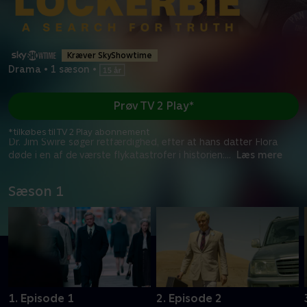
Kræver SkyShowtime
Drama
•
1 sæson
•
Prøv TV 2 Play*
*tilkøbes til TV 2 Play abonnement
Dr. Jim Swire søger retfærdighed, efter at hans datter Flora
døde i en af de værste flykatastrofer i historien:
...
Læs mere
Sæson 1
1. Episode 1
2. Episode 2