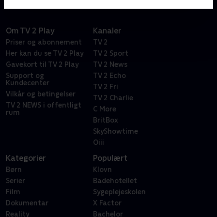
Om TV 2 Play
Kanaler
Priser og abonnement
TV 2
Her kan du se TV 2 Play
TV 2 Sport
Gavekort til TV 2 Play
TV 2 News
Support og
TV 2 Echo
Kundecenter
TV 2 Fri
Vilkår og betingelser
TV 2 Charlie
TV 2 NEWS i offentligt
C More
rum
BritBox
SkyShowtime
Oiii
Kategorier
Populært
Børn
Klovn
Serier
Badehotellet
Film
Sygeplejeskolen
Dokumentar
X Factor
Reality
Bachelor