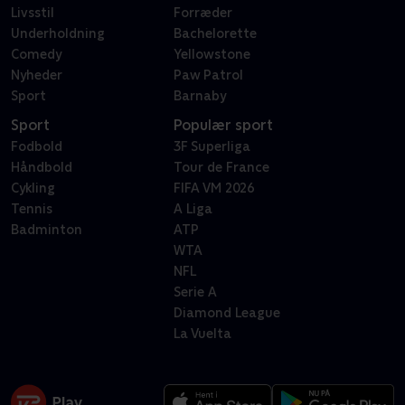
Livsstil
Forræder
Underholdning
Bachelorette
Comedy
Yellowstone
Nyheder
Paw Patrol
Sport
Barnaby
Sport
Populær sport
Fodbold
3F Superliga
Håndbold
Tour de France
Cykling
FIFA VM 2026
Tennis
A Liga
Badminton
ATP
WTA
NFL
Serie A
Diamond League
La Vuelta