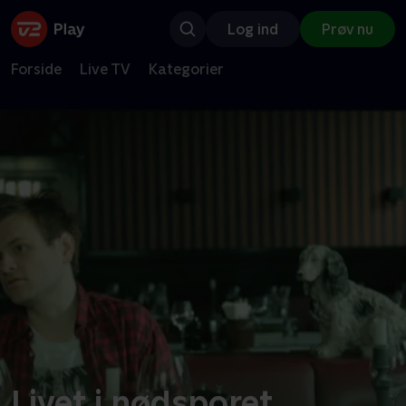
Log ind
Prøv nu
Forside
Live TV
Kategorier
Livet i nødsporet