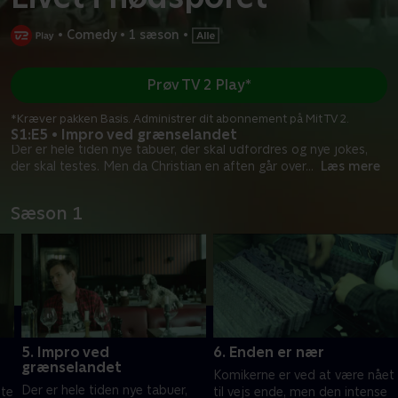
•
Comedy
•
1 sæson
•
Prøv TV 2 Play*
*Kræver pakken Basis. Administrer dit abonnement på Mit TV 2.
S1:E5 • Impro ved grænselandet
Der er hele tiden nye tabuer, der skal udfordres og nye jokes,
der skal testes. Men da Christian en aften går over
...
Læs mere
Sæson 1
5. Impro ved
6. Enden er nær
grænselandet
Komikerne er ved at være nået
Der er hele tiden nye tabuer,
tte
til vejs ende, men den intense