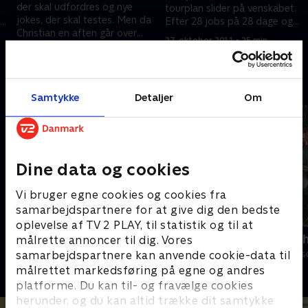
der skal udfordres og nye
tourplan slider på venskabet.
jokes, der skal testes. Men da
ang
Efter 28 jobs på 28 dage og
Christian en aften går over
hundredvis af kilometer fyldt
27. oktober 2011 • 25 min
grænsen overfor en 15-årig
,
med lorte hoteller, junk food,
20. oktober 2011 • 24 min
overvægtig dreng, udvikler det
tømmermænd og manglende
sig til en skideballe og en snak,
indtjening, skal der ikke meget
Andre så også
om hvad man kan tillade sig på
til at sætte sindene i kog
Samtykke
Detaljer
Om
scenen
Dine data og cookies
Vi bruger egne cookies og cookies fra
samarbejdspartnere for at give dig den bedste
oplevelse af TV 2 PLAY, til statistik og til at
Nørgaards netfix
Comedy Figh
målrette annoncer til dig. Vores
Comedy • 2 sæsoner
Comedy • 1 sæs
samarbejdspartnere kan anvende cookie-data til
målrettet markedsføring på egne og andres
platforme. Du kan til- og fravælge cookies
herunder, og du kan altid trække dit samtykke