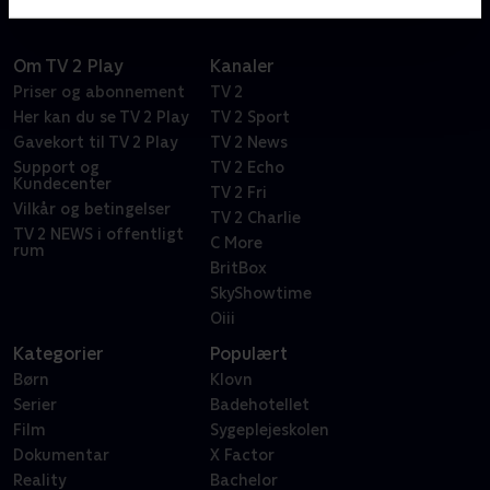
Om TV 2 Play
Kanaler
Priser og abonnement
TV 2
Her kan du se TV 2 Play
TV 2 Sport
Gavekort til TV 2 Play
TV 2 News
Support og
TV 2 Echo
Kundecenter
TV 2 Fri
Vilkår og betingelser
TV 2 Charlie
TV 2 NEWS i offentligt
C More
rum
BritBox
SkyShowtime
Oiii
Kategorier
Populært
Børn
Klovn
Serier
Badehotellet
Film
Sygeplejeskolen
Dokumentar
X Factor
Reality
Bachelor