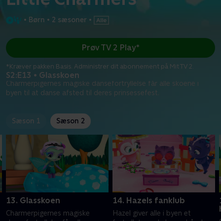
•
Børn
•
2 sæsoner
•
Prøv TV 2 Play*
*Kræver pakken Basis. Administrer dit abonnement på Mit TV 2.
S2:E13 • Glasskoen
Charmerpigernes magiske dansefortryllelse får alle skoene i
byen til at danse afsted til deres prinsessefest.
Sæson 1
Sæson 2
13. Glasskoen
14. Hazels fanklub
Charmerpigernes magiske
Hazel giver alle i byen et