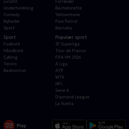
Livsstil
Forræder
Underholdning
Bachelorette
Comedy
Yellowstone
Nyheder
Paw Patrol
Sport
Barnaby
Sport
Populær sport
Fodbold
3F Superliga
Håndbold
Tour de France
Cykling
FIFA VM 2026
Tennis
A Liga
Badminton
ATP
WTA
NFL
Serie A
Diamond League
La Vuelta