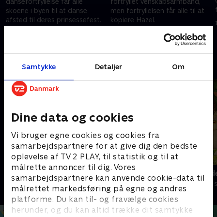
dansefortryllelse får alle
fortryllet venskabsarmbånd,
skoene i byen til at danse
men fortryllelsen får alle til at
afsted til deres prinsessefest.
kopiere Hazel.
1. december 2020 • 22 min
1. december 2020 • 22 min
Andre så også
Samtykke
Detaljer
Om
Dine data og cookies
Vi bruger egne cookies og cookies fra
samarbejdspartnere for at give dig den bedste
oplevelse af TV 2 PLAY, til statistik og til at
målrette annoncer til dig. Vores
My Little Pony
Jungle Band
samarbejdspartnere kan anvende cookie-data til
Børneserier • 2 sæsoner
Børneserier • 2
målrettet markedsføring på egne og andres
platforme. Du kan til- og fravælge cookies
herunder, og du kan altid trække dit samtykke