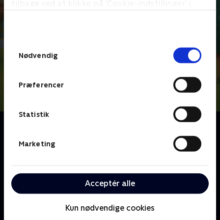
tilbage ved at klikke på ’Cookie-indstillinger’ i
bunden af siden. Læs mere om hvordan TV 2
behandler dine oplysninger i
TV 2s privatlivspolitik
.
Samtykkevalg
Nødvendig
Præferencer
Statistik
Om Little Charmers
De små Charmers bor i et magisk land, der er beboet
Marketing
af trolde, nisser og enhjørninger. Men mens de andre
indbyggere i Charmville har helt styr på deres
magiske evner, er de små Charmers stadig ved at
Acceptér alle
lære at styre deres tryllekræfter. Resultaterne er
både skøre og virkelig sjove.
Kun nødvendige cookies