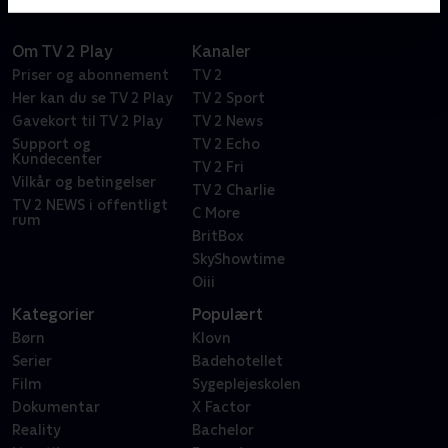
Om TV 2 Play
Kanaler
Priser og abonnement
TV 2
Her kan du se TV 2 Play
TV 2 Sport
Gavekort til TV 2 Play
TV 2 News
Support og
TV 2 Echo
Kundecenter
TV 2 Fri
Vilkår og betingelser
TV 2 Charlie
TV 2 NEWS i offentligt
C More
rum
BritBox
SkyShowtime
Oiii
Kategorier
Populært
Børn
Klovn
Serier
Badehotellet
Film
Sygeplejeskolen
Dokumentar
X Factor
Reality
Bachelor