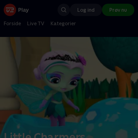
Log ind
Prøv nu
Forside
Live TV
Kategorier
Little Charmers