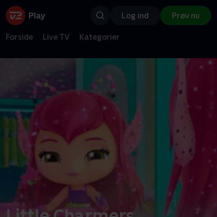
Log ind
Prøv nu
Forside
Live TV
Kategorier
Little Charmers