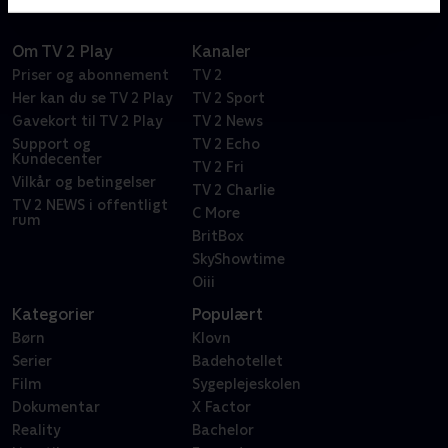
Om TV 2 Play
Kanaler
Priser og abonnement
TV 2
Her kan du se TV 2 Play
TV 2 Sport
Gavekort til TV 2 Play
TV 2 News
Support og
TV 2 Echo
Kundecenter
TV 2 Fri
Vilkår og betingelser
TV 2 Charlie
TV 2 NEWS i offentligt
C More
rum
BritBox
SkyShowtime
Oiii
Kategorier
Populært
Børn
Klovn
Serier
Badehotellet
Film
Sygeplejeskolen
Dokumentar
X Factor
Reality
Bachelor