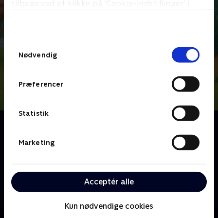
tilbage ved at klikke på ’Cookie-indstillinger’ i
bunden af siden. Læs mere om hvordan TV 2
behandler dine oplysninger i
TV 2s privatlivspolitik
.
Samtykkevalg
Nødvendig
Præferencer
Statistik
Om Little Charmers
De små Charmers bor i et magisk land, der er beboet
Marketing
af trolde, nisser og enhjørninger. Men mens de andre
indbyggere i Charmville har helt styr på deres
magiske evner, er de små Charmers stadig ved at
Acceptér alle
lære at styre deres tryllekræfter. Resultaterne er
både skøre og virkelig sjove.
Kun nødvendige cookies