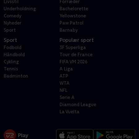
Livsstil
Forræder
Underholdning
Bachelorette
Comedy
Yellowstone
Nyheder
Paw Patrol
Sport
Barnaby
Sport
Populær sport
Fodbold
3F Superliga
Håndbold
Tour de France
Cykling
FIFA VM 2026
Tennis
A Liga
Badminton
ATP
WTA
NFL
Serie A
Diamond League
La Vuelta