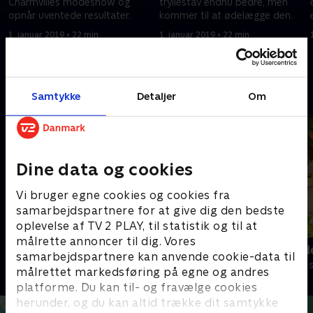
Charmvilles modeshow og
tryllestav endnu bedre, men
opnår uventede resultater.
kommer til at ødelægge den.
1. januar 2019 • 22 min
1. januar 2019 • 22 min
Andre så også
Samtykke
Detaljer
Om
Dine data og cookies
Vi bruger egne cookies og cookies fra
samarbejdspartnere for at give dig den bedste
oplevelse af TV 2 PLAY, til statistik og til at
målrette annoncer til dig. Vores
My Little Pony
Jungle Band
samarbejdspartnere kan anvende cookie-data til
Børneserier • 2 sæsoner
Børneserier • 2
målrettet markedsføring på egne og andres
platforme. Du kan til- og fravælge cookies
herunder, og du kan altid trække dit samtykke