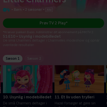
•
Børn
•
2 sæsoner
•
Prøv TV 2 Play*
*Kræver pakken Basis. Administrer dit abonnement på Mit TV 2.
S1:E10 • Usynlig i modebilledet
De små Charmers deltager i Charmvilles modeshow og opnår
uventede resultater.
Sæson 1
Sæson 2
10. Usynlig i modebilledet
11. Et liv uden trylleri
De små Charmers deltager i
Hazel forsøger at gøre sin