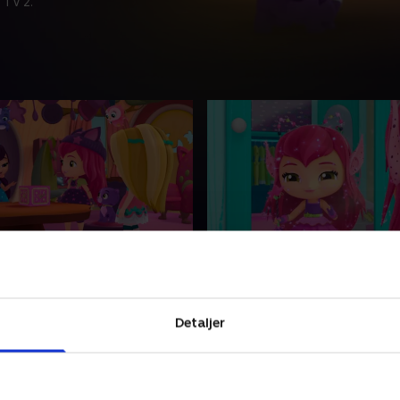
 TV 2.
rtryllende sludrechatol
10. Usynlig i modebilled
der noget af sin mors gamle
De små Charmers deltager i
 fortryller det for at se,
Charmvilles modeshow og 
Detaljer
ker.
uventede resultater.
019 • 22 min
1. januar 2019 • 22 min