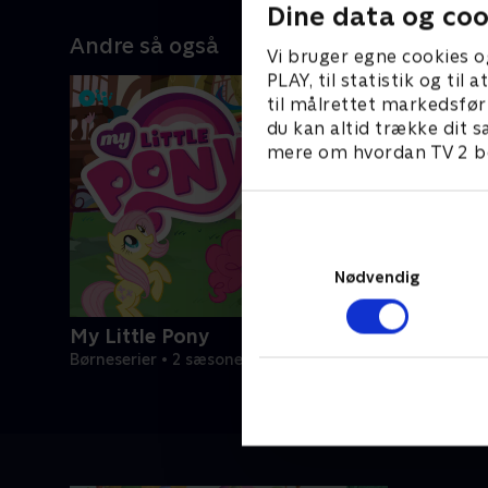
Dine data og coo
Andre så også
Vi bruger egne cookies o
PLAY, til statistik og ti
til målrettet markedsfør
du kan altid trække dit s
mere om hvordan TV 2 be
Nødvendig
My Little Pony
Børneserier • 2 sæsoner