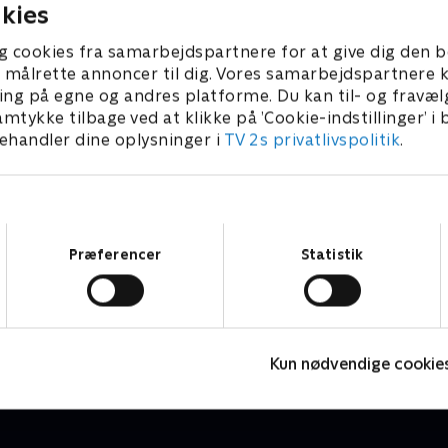
kies
g cookies fra samarbejdspartnere for at give dig den b
l at målrette annoncer til dig. Vores samarbejdspartner
ing på egne og andres platforme. Du kan til- og fravæl
amtykke tilbage ved at klikke på ’Cookie-indstillinger’ i
handler dine oplysninger i
TV 2s privatlivspolitik
.
Samtykkevalg
Præferencer
Statistik
Jungle Banden
O
Børneserier • 2 sæsoner
B
Kun nødvendige cookie