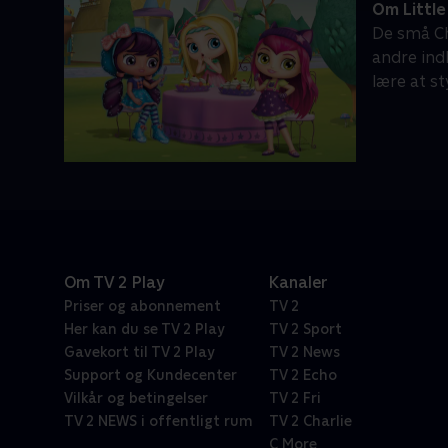
Om Littl
De små Ch
andre ind
lære at st
Om TV 2 Play
Kanaler
Priser og abonnement
TV 2
Her kan du se TV 2 Play
TV 2 Sport
Gavekort til TV 2 Play
TV 2 News
Support og Kundecenter
TV 2 Echo
Vilkår og betingelser
TV 2 Fri
TV 2 NEWS i offentligt rum
TV 2 Charlie
C More