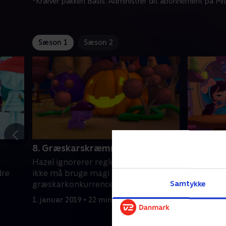
*Kræver pakken Basis. Administrer dit abonnement på Mit
Sæson 1
Sæson 2
8. Græskarskræmmenatten
9. Et fo
Hazel ignorerer reglen om, at man
Hazel fin
dre
ikke må bruge magi for at vinde
legetøj og
Samtykke
græskarkonkurrencen.
hvad der s
1. januar 2019 • 22 min
1. januar 2