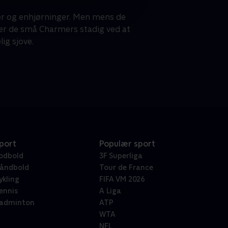
ser og enhjørninger. Men mens de
 er de små Charmers stadig ved at
ig sjove.
port
Populær sport
odbold
3F Superliga
åndbold
Tour de France
ykling
FIFA VM 2026
ennis
A Liga
adminton
ATP
WTA
NFL