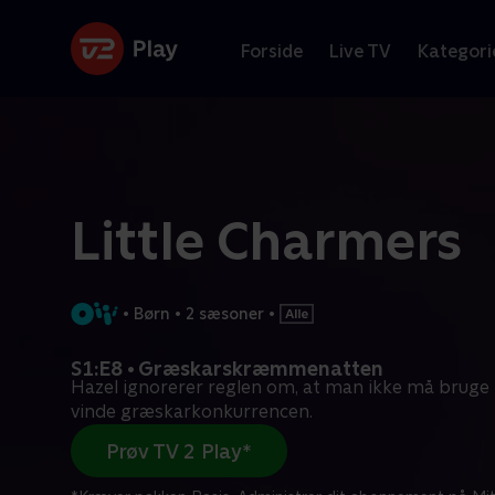
Forside
Live TV
Kategori
Little Charmers
•
Børn
•
2 sæsoner
•
S1:E8 • Græskarskræmmenatten
Hazel ignorerer reglen om, at man ikke må bruge 
vinde græskarkonkurrencen.
Prøv TV 2 Play*