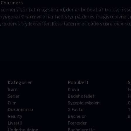
e Charmers
armers bor i et magisk land, der er beboet af trolde, nis
byggere i Charmville har helt styr på deres magiske evner,
yre deres tryllekræfter. Resultaterne er både skøre og virkel
Kategorier
Populært
S
Børn
Klovn
F
Serier
Badehotellet
H
Film
Sygeplejeskolen
C
Dokumentar
X Factor
T
Reality
Bachelor
B
Livsstil
Forræder
Underholdning
Bachelorette