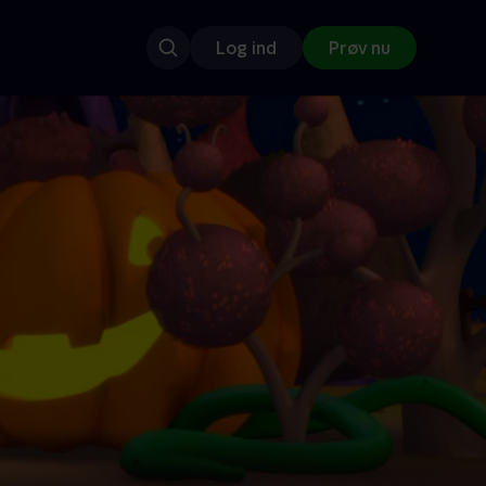
Log ind
Prøv nu