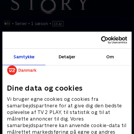
•
Serier
•
1 sæson
•
Denne skræmmende thriller, baseret på Stephen Kings roman,
følger enken Lisey Landon (Julianne Moore), der gennem en
række foruroligende hændelser genoplever mørke minder fra sit
ægteskab med forfatteren Scott Landon (Clive Owen).
Samtykke
Detaljer
Om
Kræver tilkøb
Dine data og cookies
Mere indhold fra Apple TV
Vi bruger egne cookies og cookies fra
samarbejdspartnere for at give dig den bedste
oplevelse af TV 2 PLAY, til statistik og til at
målrette annoncer til dig. Vores
samarbejdspartnere kan anvende cookie-data til
målrettet markedsføring på egne og andres