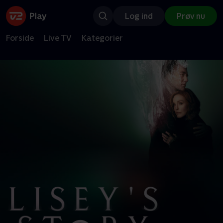
Log ind
Prøv nu
Forside
Live TV
Kategorier