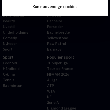
Serier
Badehotellet
Kun nødvendige cookies
Film
Sygeplejeskolen
Dokumentar
X Factor
Reality
Bachelor
Livsstil
Forræder
Underholdning
Bachelorette
Comedy
Yellowstone
Nyheder
Paw Patrol
Sport
Barnaby
Sport
Populær sport
Fodbold
3F Superliga
Håndbold
Tour de France
Cykling
FIFA VM 2026
Tennis
A Liga
Badminton
ATP
WTA
NFL
Serie A
Diamond League