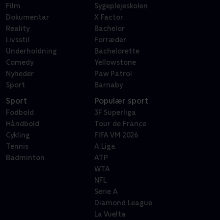
Film
Sygeplejeskolen
Dokumentar
X Factor
Reality
Bachelor
Livsstil
Forræder
Underholdning
Bachelorette
Comedy
Yellowstone
Nyheder
Paw Patrol
Sport
Barnaby
Sport
Populær sport
Fodbold
3F Superliga
Håndbold
Tour de France
Cykling
FIFA VM 2026
Tennis
A Liga
Badminton
ATP
WTA
NFL
Serie A
Diamond League
La Vuelta