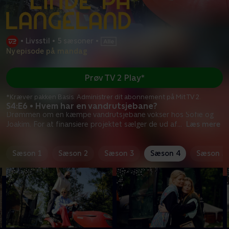
•
Livsstil
•
5 sæsoner
•
Ny episode på mandag
Prøv TV 2 Play*
*Kræver pakken Basis. Administrer dit abonnement på Mit TV 2.
S4:E6 • Hvem har en vandrutsjebane?
Drømmen om en kæmpe vandrutsjebane vokser hos Sofie og
Joakim. For at finansiere projektet sælger de ud af
...
Læs mere
Sæson 1
Sæson 2
Sæson 3
Sæson 4
Sæson 5