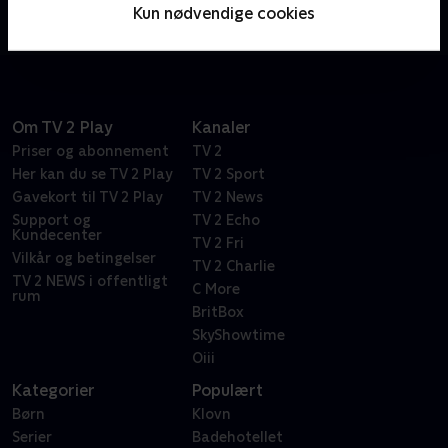
Linde forvandle det faldefærdige hus til en drøm af
Kun nødvendige cookies
et sommerhus.
Om TV 2 Play
Kanaler
Priser og abonnement
TV 2
Her kan du se TV 2 Play
TV 2 Sport
Gavekort til TV 2 Play
TV 2 News
Support og
TV 2 Echo
Kundecenter
TV 2 Fri
Vilkår og betingelser
TV 2 Charlie
TV 2 NEWS i offentligt
C More
rum
BritBox
SkyShowtime
Oiii
Kategorier
Populært
Børn
Klovn
Serier
Badehotellet