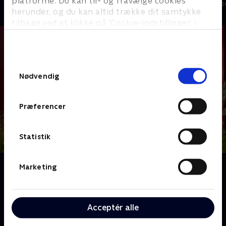
platforme. Du kan til- og fravælge cookies
Livsstil • 18 sæ
herunder, og du kan altid trække dit samtykke
tilbage ved at klikke på ’Cookie-indstillinger’ i
bunden af siden. Læs mere om hvordan TV 2
behandler dine oplysninger i
TV 2s privatlivspolitik
.
Samtykkevalg
Nødvendig
Præferencer
Statistik
Om Linde på Langeland
Marketing
Sofie Linde og familien har forelsket sig i et gammelt
spøgelseshus på Langeland og rykker hele familien
med til øen. Med hjælp fra sine trofaste
Acceptér alle
håndværkere, tvillingerne Anders og Philip, vil Sofie