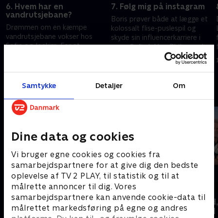
6. Hvem har en
7. Følg mig på instagram
vandrutsjebane?
Boris prøver både at lægge et
Drømmen om en kæmpe
kolossalt flise-puslespil og
vandrutsjebane vokser hos
skyde sin influencerkarriere i
Sofie og Joakim. For at
gang. Sofie lokker Philip med
finansiere projektet sælger de
ud på jagt efter nye møbler.
10. november 2025 • 30 min
ud af deres loppelager og
3. november 2025 • 28 min
køber en stak skrabelodder.
Samtykke
Detaljer
Om
Andre så også
Dine data og cookies
Vi bruger egne cookies og cookies fra
samarbejdspartnere for at give dig den bedste
oplevelse af TV 2 PLAY, til statistik og til at
målrette annoncer til dig. Vores
samarbejdspartnere kan anvende cookie-data til
Helt sort
Beliggenhed,
målrettet markedsføring på egne og andres
beliggenhed
Livsstil • 7 sæsoner