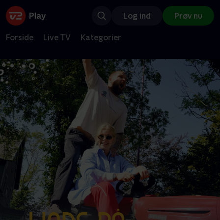
Log ind
Prøv nu
Forside
Live TV
Kategorier