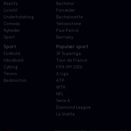
Reality
Bachelor
Livsstil
Forræder
Underholdning
Bachelorette
Comedy
Yellowstone
Nyheder
Paw Patrol
Sport
Barnaby
Sport
Populær sport
Fodbold
3F Superliga
Håndbold
Tour de France
Cykling
FIFA VM 2026
Tennis
A Liga
Badminton
ATP
WTA
NFL
Serie A
Diamond League
La Vuelta