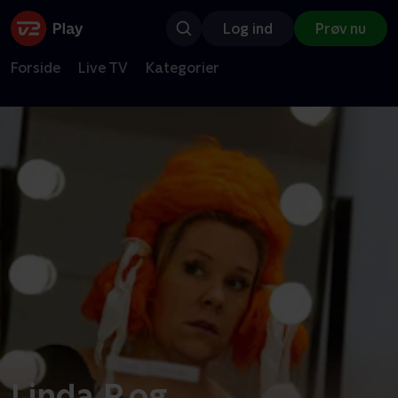
Log ind
Prøv nu
Forside
Live TV
Kategorier
Linda P og