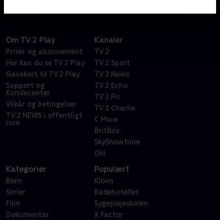
tror
Om TV 2 Play
Kanaler
Priser og abonnement
TV 2
Her kan du se TV 2 Play
TV 2 Sport
Gavekort til TV 2 Play
TV 2 News
Support og
TV 2 Echo
Kundecenter
TV 2 Fri
Vilkår og betingelser
TV 2 Charlie
TV 2 NEWS i offentligt
C More
rum
BritBox
SkyShowtime
Oiii
Kategorier
Populært
Børn
Klovn
Serier
Badehotellet
Film
Sygeplejeskolen
Dokumentar
X Factor