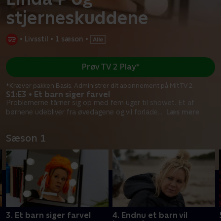
stjerneskuddene
•
Livsstil
•
1 sæson
•
Prøv TV 2 Play*
*Kræver pakken Basis. Administrer dit abonnement på Mit TV 2.
S1:E3 • Et barn siger farvel
Problemerne tårner sig op med fem uger til showet. Et af
børnene udebliver fra øvedagene og vil forlade
...
Læs mere
Sæson 1
3. Et barn siger farvel
4. Endnu et barn vil