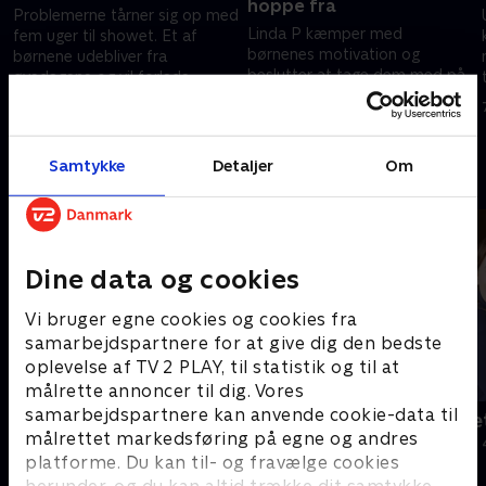
hoppe fra
Problemerne tårner sig op med
Linda P kæmper med
fem uger til showet. Et af
børnenes motivation og
børnene udebliver fra
beslutter at tage dem med på
n
øvedagene og vil forlade
hyttetur, som et lille pusterum
projektet. Det er altafgørende,
24. maj 2022 • 28 min
fra scenen. Men udfaldet bliver
at de rykker sig
31. maj 2022 • 28 min
ikke helt som håbet
Samtykke
Detaljer
Om
Andre så også
Dine data og cookies
Vi bruger egne cookies og cookies fra
samarbejdspartnere for at give dig den bedste
oplevelse af TV 2 PLAY, til statistik og til at
målrette annoncer til dig. Vores
samarbejdspartnere kan anvende cookie-data til
Julelys for millioner
Jul på slott
målrettet markedsføring på egne og andres
2022 • Livsstil • 46 min
2020 • Livsstil •
platforme. Du kan til- og fravælge cookies
herunder, og du kan altid trække dit samtykke