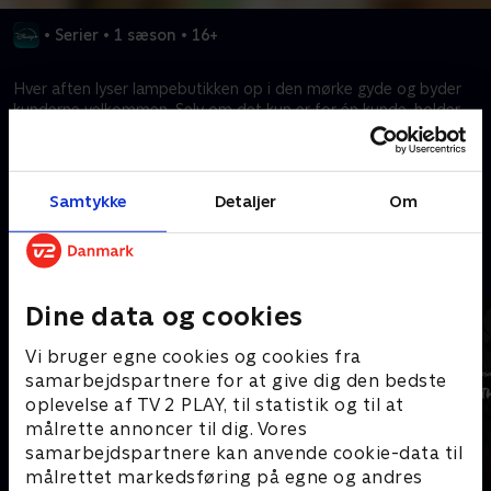
•
Serier
•
1 sæson
•
16+
Hver aften lyser lampebutikken op i den mørke gyde og byder
kunderne velkommen. Selv om det kun er for én kunde, holder
den ihærdige ejer butikken åben.
Kræver tilkøb
Samtykke
Detaljer
Om
Mere indhold fra Disney+
Dine data og cookies
Vi bruger egne cookies og cookies fra
samarbejdspartnere for at give dig den bedste
oplevelse af TV 2 PLAY, til statistik og til at
målrette annoncer til dig. Vores
samarbejdspartnere kan anvende cookie-data til
målrettet markedsføring på egne og andres