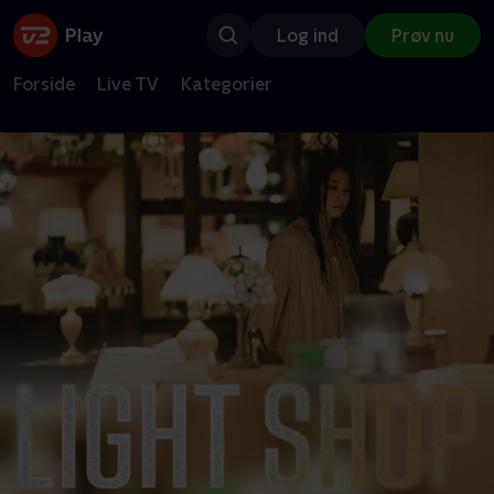
Log ind
Prøv nu
Forside
Live TV
Kategorier