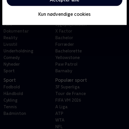
Kategorier
Populært
Børn
Klovn
Kun nødvendige cookies
Serier
Badehotellet
Film
Sygeplejeskolen
Dokumentar
X Factor
Reality
Bachelor
Livsstil
Forræder
Underholdning
Bachelorette
Comedy
Yellowstone
Nyheder
Paw Patrol
Sport
Barnaby
Sport
Populær sport
Fodbold
3F Superliga
Håndbold
Tour de France
Cykling
FIFA VM 2026
Tennis
A Liga
Badminton
ATP
WTA
NFL