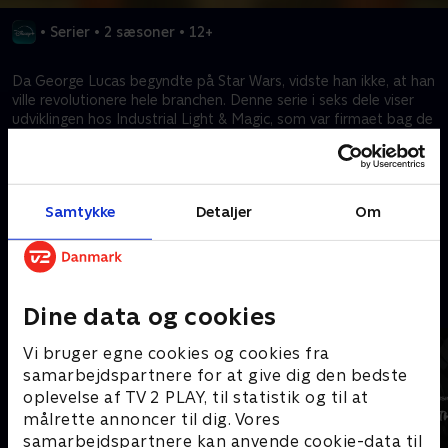
•
Serier
•
2 sæsoner
•
12+
Da George Lucas begyndte på Star Wars, vidste han ikke, at han
ville revolutionere hele branchen. Denne serie i seks dele viser
udviklingen hos Industrial Light & Magic, som var firmaet bag de
ikoniske effekter i Star Wars, E.T., Terminator 2, Jurassic Park og
mange andre film. Dette er historien om et hold kreative genier,
der bragte magien ind i de film, vi elsker.
Samtykke
Detaljer
Om
Kræver tilkøb
Mere indhold fra Disney+
Dine data og cookies
Vi bruger egne cookies og cookies fra
samarbejdspartnere for at give dig den bedste
oplevelse af TV 2 PLAY, til statistik og til at
målrette annoncer til dig. Vores
samarbejdspartnere kan anvende cookie-data til