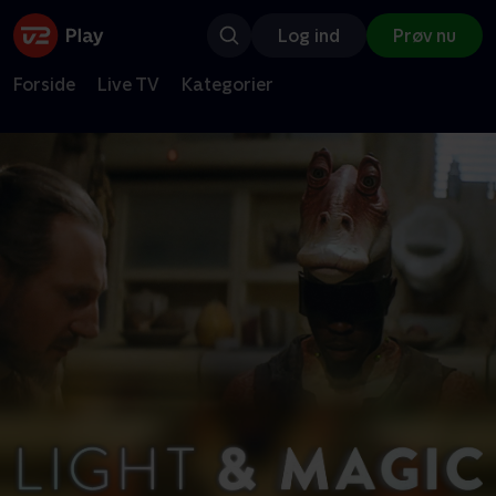
Log ind
Prøv nu
Forside
Live TV
Kategorier