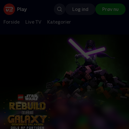
Log ind
Prøv nu
Forside
Live TV
Kategorier