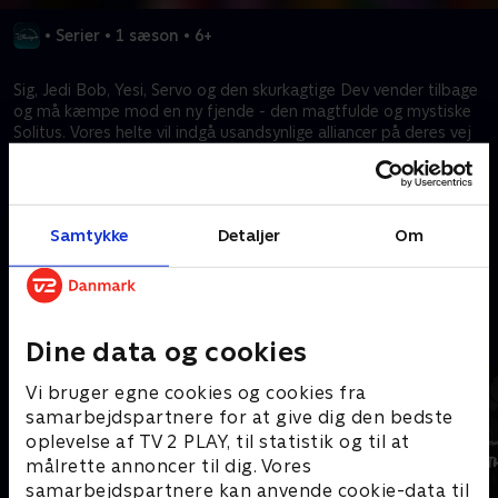
•
Serier
•
1 sæson
•
6+
Sig, Jedi Bob, Yesi, Servo og den skurkagtige Dev vender tilbage
og må kæmpe mod en ny fjende - den magtfulde og mystiske
Solitus. Vores helte vil indgå usandsynlige alliancer på deres vej
gennem nye og farlige dele af den sammenrodede galakse, i et
forsøg på at standse den tiltagende trussel, som Solitus udgør
mod alt, hvad de holder af.
Samtykke
Detaljer
Om
Kræver tilkøb
Mere indhold fra Disney+
Dine data og cookies
Vi bruger egne cookies og cookies fra
samarbejdspartnere for at give dig den bedste
oplevelse af TV 2 PLAY, til statistik og til at
målrette annoncer til dig. Vores
samarbejdspartnere kan anvende cookie-data til