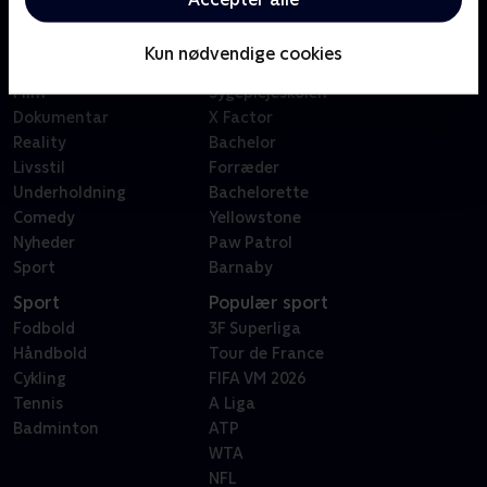
Kategorier
Populært
Børn
Klovn
Kun nødvendige cookies
Serier
Badehotellet
Film
Sygeplejeskolen
Dokumentar
X Factor
Reality
Bachelor
Livsstil
Forræder
Underholdning
Bachelorette
Comedy
Yellowstone
Nyheder
Paw Patrol
Sport
Barnaby
Sport
Populær sport
Fodbold
3F Superliga
Håndbold
Tour de France
Cykling
FIFA VM 2026
Tennis
A Liga
Badminton
ATP
WTA
NFL