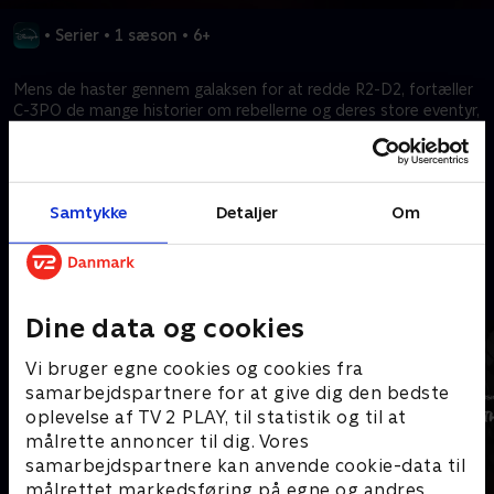
•
Serier
•
1 sæson
•
6+
Mens de haster gennem galaksen for at redde R2-D2, fortæller
C-3PO de mange historier om rebellerne og deres store eventyr,
konflikten mellem Jedi-ridderne og Sith-fyrsten og deres jagt på
nyt håb.
Samtykke
Detaljer
Om
Kræver tilkøb
Mere indhold fra Disney+
Dine data og cookies
Vi bruger egne cookies og cookies fra
samarbejdspartnere for at give dig den bedste
oplevelse af TV 2 PLAY, til statistik og til at
målrette annoncer til dig. Vores
samarbejdspartnere kan anvende cookie-data til
målrettet markedsføring på egne og andres