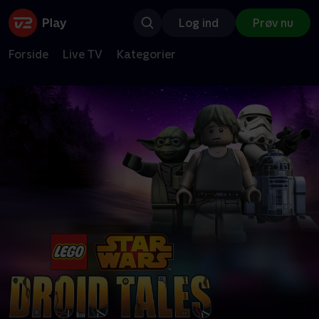
Log ind
Prøv nu
Forside
Live TV
Kategorier