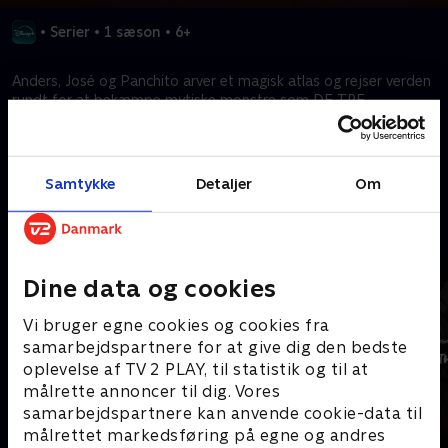
•
Serier
•
1 sæson
•
6+
Anders, José og Panchito arver et magisk atlas og rejser verden
rundt for at bekæmpe mytiske monstre som DE TRE
CABALLEROS.
Kræver tilkøb
Samtykke
Detaljer
Om
Mere indhold fra Disney+
Dine data og cookies
Vi bruger egne cookies og cookies fra
samarbejdspartnere for at give dig den bedste
oplevelse af TV 2 PLAY, til statistik og til at
målrette annoncer til dig. Vores
samarbejdspartnere kan anvende cookie-data til
målrettet markedsføring på egne og andres