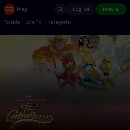
Log ind
Prøv nu
Forside
Live TV
Kategorier