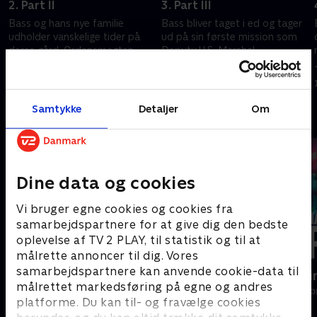
2. Part II
3. Part III
Bass og hans nye familie
Bass bliver taget i ed og tager
udholder vanskelige tider på
ud på sin første mission som
deres gård. Ordensmagten
Deputy U.S. Marshal.
ankommer med et interessant
Underwood-banden slår til,
forslag. Sherrill og Bass rider ud
efter Bass er blevet inddraget i
18. december 2023 • 40 min
25. december 2023 • 39 min
på en mission
en hemmelighed
Samtykke
Detaljer
Om
Andre så også
Dine data og cookies
Vi bruger egne cookies og cookies fra
samarbejdspartnere for at give dig den bedste
oplevelse af TV 2 PLAY, til statistik og til at
målrette annoncer til dig. Vores
samarbejdspartnere kan anvende cookie-data til
De vildeste helte
Happy fucki
målrettet markedsføring på egne og andres
Drama • 1 sæsoner
Drama • 1 sæso
platforme. Du kan til- og fravælge cookies