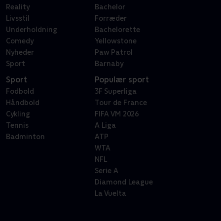
Reality
Bachelor
Livsstil
Forræder
Underholdning
Bachelorette
Comedy
Yellowstone
Nyheder
Paw Patrol
Sport
Barnaby
Sport
Populær sport
Fodbold
3F Superliga
Håndbold
Tour de France
Cykling
FIFA VM 2026
Tennis
A Liga
Badminton
ATP
WTA
NFL
Serie A
Diamond League
La Vuelta