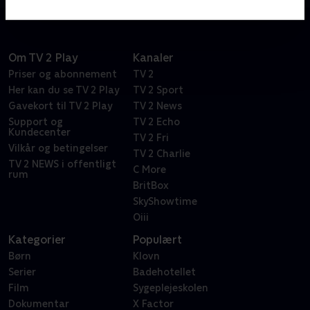
Om TV 2 Play
Kanaler
Priser og abonnement
TV 2
Her kan du se TV 2 Play
TV 2 Sport
Gavekort til TV 2 Play
TV 2 News
Support og
TV 2 Echo
Kundecenter
TV 2 Fri
Vilkår og betingelser
TV 2 Charlie
TV 2 NEWS i offentligt
C More
rum
BritBox
SkyShowtime
Oiii
Kategorier
Populært
Børn
Klovn
Serier
Badehotellet
Film
Sygeplejeskolen
Dokumentar
X Factor