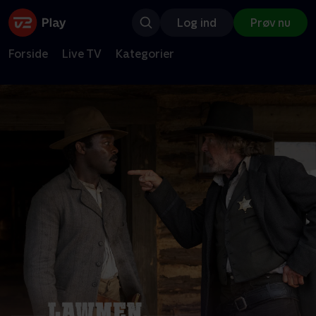
Log ind
Prøv nu
Forside
Live TV
Kategorier