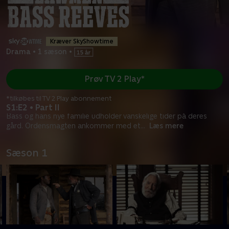
Kræver SkyShowtime
Drama
•
1 sæson
•
Prøv TV 2 Play*
*tilkøbes til TV 2 Play abonnement
S1:E2 • Part II
Bass og hans nye familie udholder vanskelige tider på deres
gård. Ordensmagten ankommer med et
...
Læs mere
Sæson 1