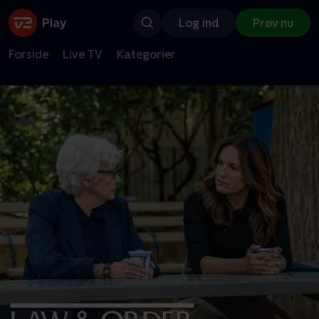
Log ind
Prøv nu
Forside
Live TV
Kategorier