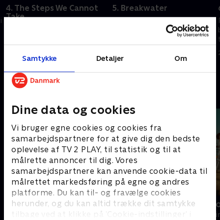
4. The Steps We Cannot
5. Breakwater
Take
i
En ung mand beder SVU om
Et hjemmerøveri og en
hjælp, da han mistænker sin
kidnapning leder SVU til en
chef for at udnytte hans
chokerende opdagelse.
søster.
Samtykke
Detaljer
Om
23. september 2025 • 40 min
23. september 2025 • 40 min
Andre så også
Dine data og cookies
Vi bruger egne cookies og cookies fra
samarbejdspartnere for at give dig den bedste
oplevelse af TV 2 PLAY, til statistik og til at
målrette annoncer til dig. Vores
samarbejdspartnere kan anvende cookie-data til
målrettet markedsføring på egne og andres
platforme. Du kan til- og fravælge cookies
herunder, og du kan altid trække dit samtykke
Mord i Auckland
Smag for m
tilbage ved at klikke på ’Cookie-indstillinger’ i
Krimi & Spænding • 4 sæsoner
Krimi & Spændi