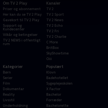
Om TV 2 Play
Kanaler
Priser og abonnement
TV 2
Her kan du se TV 2 Play
TV 2 Sport
Gavekort til TV 2 Play
TV 2 News
Support og
TV 2 Echo
Kundecenter
TV 2 Fri
Vilkår og betingelser
TV 2 Charlie
TV 2 NEWS i offentligt
C More
rum
BritBox
SkyShowtime
Oiii
Kategorier
Populært
Børn
Klovn
Serier
Badehotellet
Film
Sygeplejeskolen
Dokumentar
X Factor
Reality
Bachelor
Livsstil
Forræder
Underholdning
Bachelorette