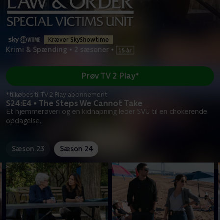
Kræver SkyShowtime
Krimi & Spænding
•
2 sæsoner
•
Prøv TV 2 Play*
*tilkøbes til TV 2 Play abonnement
S24:E4 • The Steps We Cannot Take
Et hjemmerøveri og en kidnapning leder SVU til en chokerende
opdagelse.
Sæson 23
Sæson 24