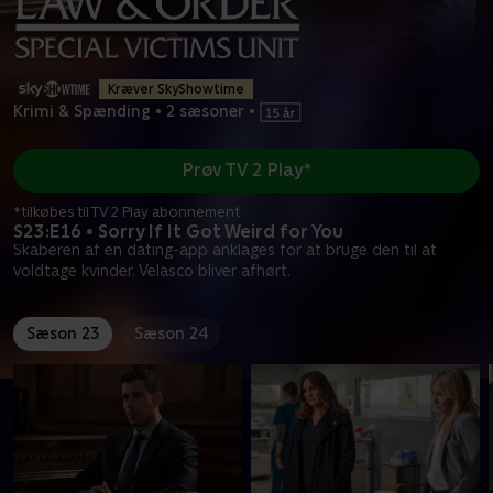
Kræver SkyShowtime
Krimi & Spænding
•
2 sæsoner
•
Prøv TV 2 Play*
*tilkøbes til TV 2 Play abonnement
S23:E16 • Sorry If It Got Weird for You
Skaberen af en dating-app anklages for at bruge den til at
voldtage kvinder. Velasco bliver afhørt.
Sæson 23
Sæson 24