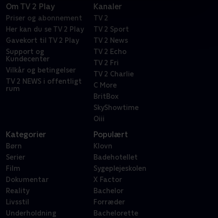
Om TV 2 Play
Kanaler
Priser og abonnement
TV 2
Her kan du se TV 2 Play
TV 2 Sport
Gavekort til TV 2 Play
TV 2 News
Support og
TV 2 Echo
Kundecenter
TV 2 Fri
Vilkår og betingelser
TV 2 Charlie
TV 2 NEWS i offentligt
C More
rum
BritBox
SkyShowtime
Oiii
Kategorier
Populært
Børn
Klovn
Serier
Badehotellet
Film
Sygeplejeskolen
Dokumentar
X Factor
Reality
Bachelor
Livsstil
Forræder
Underholdning
Bachelorette