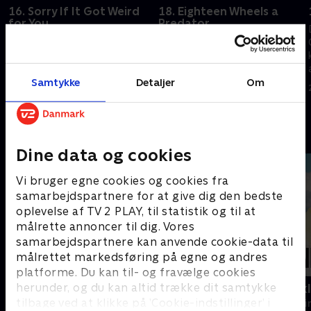
16. Sorry If It Got Weird
18. Eighteen Wheels a
for You
Predator
Skaberen af en dating-app
Rollins og Fin efterforsker et
anklages for at bruge den til at
overfald i Kentucky der har
voldtage kvinder. Velasco bliver
ligheder med en sag i New York
afhørt.
City.
Samtykke
Detaljer
Om
1. juli 2024 • 40 min
1. juli 2024 • 40 min
Andre så også
Dine data og cookies
Vi bruger egne cookies og cookies fra
samarbejdspartnere for at give dig den bedste
oplevelse af TV 2 PLAY, til statistik og til at
målrette annoncer til dig. Vores
samarbejdspartnere kan anvende cookie-data til
målrettet markedsføring på egne og andres
platforme. Du kan til- og fravælge cookies
herunder, og du kan altid trække dit samtykke
Mordene i Marlow
Mord i Auck
tilbage ved at klikke på ’Cookie-indstillinger’ i
Krimi & Spænding • 2 sæsoner
Krimi & Spændi