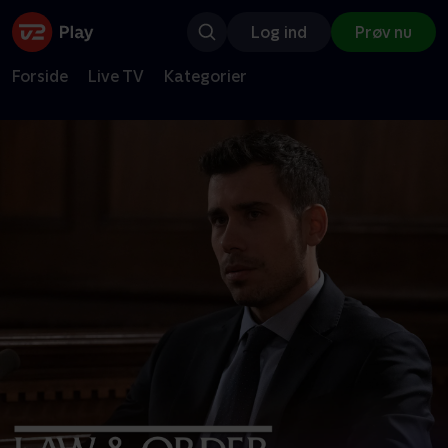
Log ind
Prøv nu
Forside
Live TV
Kategorier