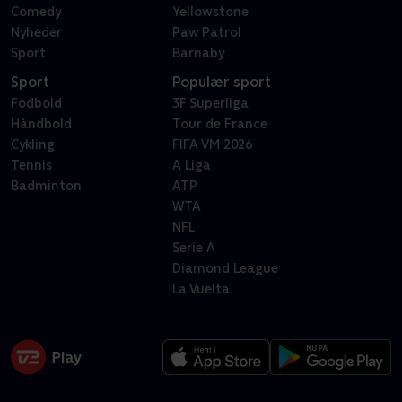
Comedy
Yellowstone
Nyheder
Paw Patrol
Sport
Barnaby
Sport
Populær sport
Fodbold
3F Superliga
Håndbold
Tour de France
Cykling
FIFA VM 2026
Tennis
A Liga
Badminton
ATP
WTA
NFL
Serie A
Diamond League
La Vuelta