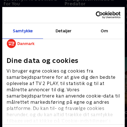
for You
Predator
Skaberen af en dating-app
Rollins og Fin efterforsker et
anklages for at bruge den til at
overfald i Kentucky der har
voldtage kvinder. Velasco bliver
ligheder med en sag i New York
afhørt.
City.
Samtykke
Detaljer
Om
1. juli 2024 • 40 min
1. juli 2024 • 40 min
Andre så også
Dine data og cookies
Vi bruger egne cookies og cookies fra
samarbejdspartnere for at give dig den bedste
oplevelse af TV 2 PLAY, til statistik og til at
målrette annoncer til dig. Vores
samarbejdspartnere kan anvende cookie-data til
målrettet markedsføring på egne og andres
platforme. Du kan til- og fravælge cookies
Gerningsstedet - Tatort
Smag for m
herunder, og du kan altid trække dit samtykke
Krimi & Spænding • 1 sæsoner
Krimi & Spændi
tilbage ved at klikke på ’Cookie-indstillinger’ i
bunden af siden. Læs mere om hvordan TV 2