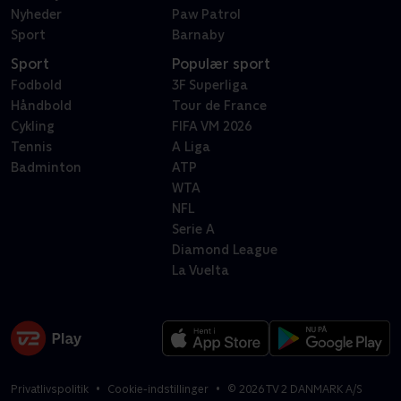
Nyheder
Paw Patrol
Sport
Barnaby
Sport
Populær sport
Fodbold
3F Superliga
Håndbold
Tour de France
Cykling
FIFA VM 2026
Tennis
A Liga
Badminton
ATP
WTA
NFL
Serie A
Diamond League
La Vuelta
Privatlivspolitik
Cookie-indstillinger
©
2026
TV 2 DANMARK A/S