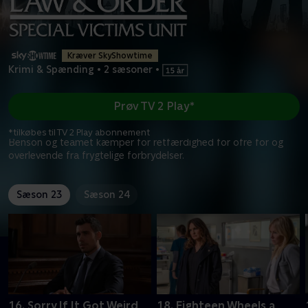
Kræver SkyShowtime
Krimi & Spænding
•
2 sæsoner
•
Prøv TV 2 Play*
*tilkøbes til TV 2 Play abonnement
Benson og teamet kæmper for retfærdighed for ofre for og
overlevende fra frygtelige forbrydelser.
Sæson 23
Sæson 24
16. Sorry If It Got Weird
18. Eighteen Wheels a