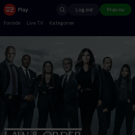
Log ind
Prøv nu
Forside
Live TV
Kategorier