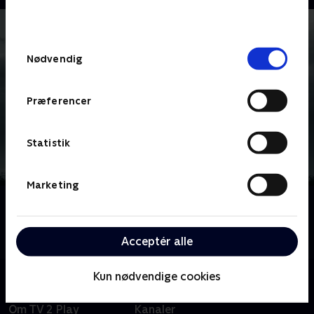
behandler dine oplysninger i
TV 2s privatlivspolitik
.
Samtykkevalg
Nødvendig
Præferencer
Statistik
Marketing
Om Law & Order: Special Victims Unit
Benson og teamet kæmper for retfærdighed for
ofre for og overlevende fra frygtelige forbrydelser.
Acceptér alle
Kun nødvendige cookies
Om TV 2 Play
Kanaler