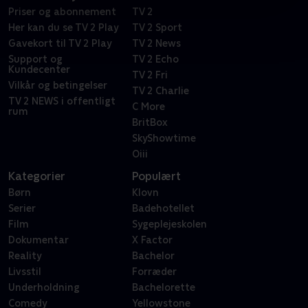
Priser og abonnement
TV 2
Her kan du se TV 2 Play
TV 2 Sport
Gavekort til TV 2 Play
TV 2 News
Support og
TV 2 Echo
Kundecenter
TV 2 Fri
Vilkår og betingelser
TV 2 Charlie
TV 2 NEWS i offentligt
C More
rum
BritBox
SkyShowtime
Oiii
Kategorier
Populært
Børn
Klovn
Serier
Badehotellet
Film
Sygeplejeskolen
Dokumentar
X Factor
Reality
Bachelor
Livsstil
Forræder
Underholdning
Bachelorette
Comedy
Yellowstone