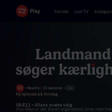
Forside
Live TV
Kategori
•
Reality
•
13 sæsoner
•
Ny episode på tirsdag
S8:E11 • Allans svære valg
Hos Allan er det blevet afgørelsens time, men hv