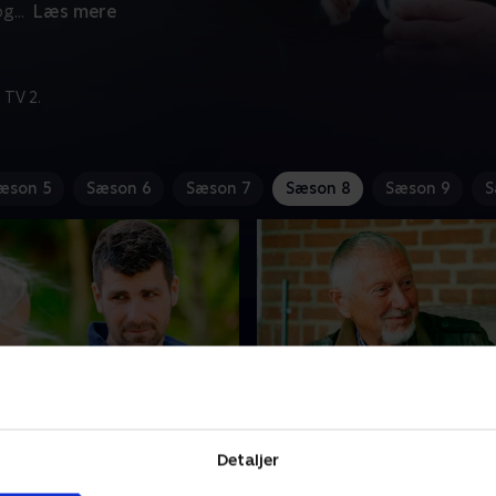
og
...
Læs mere
 TV 2.
æson 5
Sæson 6
Sæson 7
Sæson 8
Sæson 9
S
stians beslutning
13. Den svære kærlighed
skal beslutte, hvem af
Som den allersidste landma
Detaljer
 han vil invitere med på
Svend nu tage sit endelige v