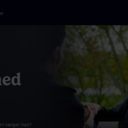
er
em vælger han?