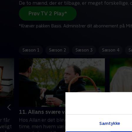
De to mænd, der er tilbage, er meget forskellige, 
Prøv TV 2 Play*
*Kræver pakken Basis. Administrer dit abonnement på Mit
Sæson 1
Sæson 2
Sæson 3
Sæson 4
S
11. Allans svære valg
12. Chri
r får
Hos Allan er det blevet afgørelsens
Christian 
Samtykke
veligt
time, men hvem vælger han? De to
kvinderne