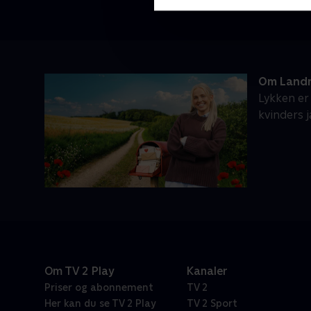
Om Landm
Lykken er
kvinders 
Om TV 2 Play
Kanaler
Priser og abonnement
TV 2
Her kan du se TV 2 Play
TV 2 Sport