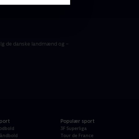
 Følg de danske landmænd og –
port
Populær sport
odbold
3F Superliga
åndbold
Tour de France