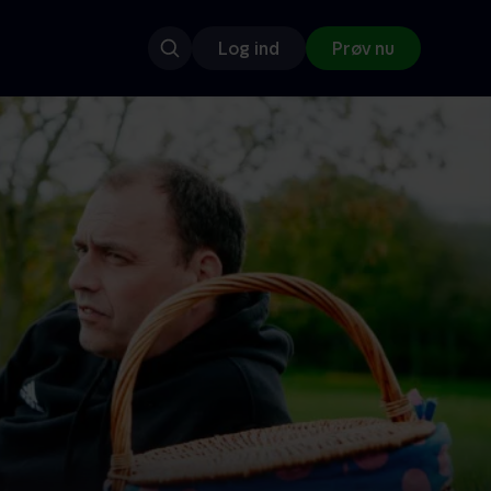
Log ind
Prøv nu