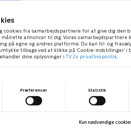
 weekend. Han synes, de
invitere en af damerne med
ser så godt ind på gården,
romantisk weekend.
ikke nemt.
r 2021 • 40 min
2. november 2021 • 40 min
kies
g cookies fra samarbejdspartnere for at give dig den b
l at målrette annoncer til dig. Vores samarbejdspartner
ing på egne og andres platforme. Du kan til- og fravæl
amtykke tilbage ved at klikke på ’Cookie-indstillinger’ i
handler dine oplysninger i
TV 2s privatlivspolitik
.
Samtykkevalg
Præferencer
Statistik
Kærlighed hvor kragerne vender
D
Kun nødvendige cookie
Reality • 8 sæsoner
R