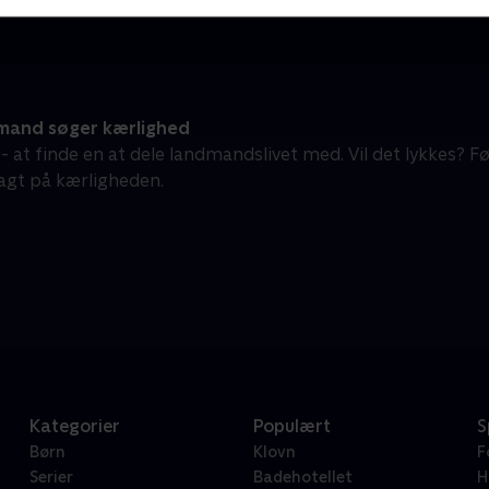
and søger kærlighed
 - at finde en at dele landmandslivet med. Vil det lykkes?
jagt på kærligheden.
Kategorier
Populært
S
Børn
Klovn
F
Serier
Badehotellet
H