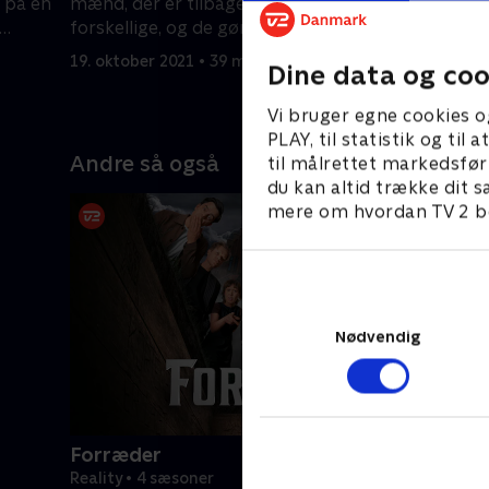
å på en
mænd, der er tilbage, er meget
romantisk
forskellige, og de gør alt for at blive
begge pas
valgt af Allan.
så det er 
19. oktober 2021 • 39 min
26. oktobe
Dine data og coo
Vi bruger egne cookies o
PLAY, til statistik og ti
Andre så også
til målrettet markedsfør
du kan altid trække dit s
mere om hvordan TV 2 be
Nødvendig
Forræder
Reality • 4 sæsoner