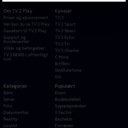
Om TV 2 Play
Kanaler
Priser og abonnement
TV 2
Her kan du se TV 2 Play
TV 2 Sport
Gavekort til TV 2 Play
TV 2 News
Support og
TV 2 Echo
Kundecenter
TV 2 Fri
Vilkår og betingelser
TV 2 Charlie
TV 2 NEWS i offentligt
C More
rum
BritBox
SkyShowtime
Oiii
Kategorier
Populært
Børn
Klovn
Serier
Badehotellet
Film
Sygeplejeskolen
Dokumentar
X Factor
Reality
Bachelor
Livsstil
Forræder