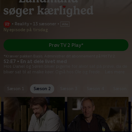
•
Reality
•
13 sæsoner
•
Ny episode på tirsdag
Prøv TV 2 Play*
*Kræver pakken Basis. Administrer dit abonnement på Mit TV 2.
S2:E7 • En at dele livet med
Hos Daniel og Søren bliver pigerne for alvor sat på prøve, da de
bliver sat til at malke køer. Også hos Ole og Frede
...
Læs mere
Sæson 1
Sæson 2
Sæson 3
Sæson 4
Sæson 5