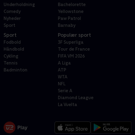
Underholdning
Bachelorette
Comedy
Yellowstone
Nyheder
Paw Patrol
Sport
Barnaby
Sport
Populær sport
Fodbold
3F Superliga
Håndbold
Tour de France
Cykling
FIFA VM 2026
Tennis
A Liga
Badminton
ATP
WTA
NFL
Serie A
Diamond League
La Vuelta