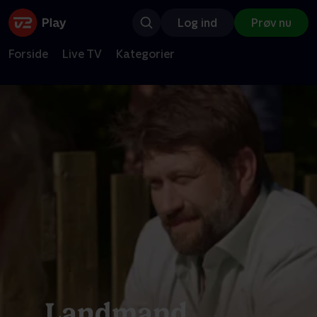
Log ind
Prøv nu
Forside
Live TV
Kategorier