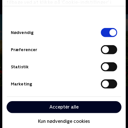
tilbage ved at klikke på ’Cookie-indstillinger’ i
bunden af siden. Læs mere om hvordan TV 2
behandler dine oplysninger i
TV 2s privatlivspolitik
.
Samtykkevalg
Nødvendig
Præferencer
Statistik
Marketing
Om Landmand søger kærlighed
Lykken er - at finde en at dele landmandslivet med.
Acceptér alle
Vil det lykkes? Følg de danske landmænd og –
kvinders jagt på kærligheden.
Kun nødvendige cookies