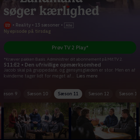
•
Reality
•
13 sæsoner
•
Ny episode på tirsdag
Prøv TV 2 Play*
*Kræver pakken Basis. Administrer dit abonnement på Mit TV 2.
S11:E2 • Den ufrivillige opmærksomhed
Jacob skal på gruppedate, og gensynsglæden er stor. Men en af
kvinderne tager lidt for meget af
...
Læs mere
Sæson 9
Sæson 10
Sæson 11
Sæson 12
Sæson 13