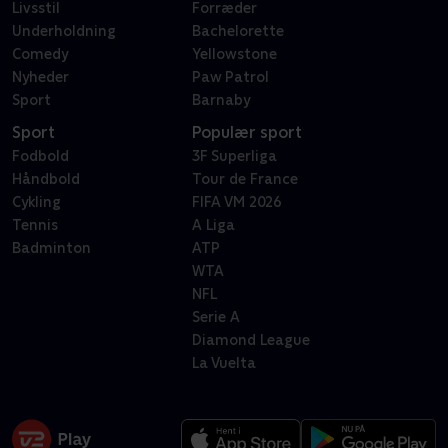
Livsstil
Forræder
Underholdning
Bachelorette
Comedy
Yellowstone
Nyheder
Paw Patrol
Sport
Barnaby
Sport
Populær sport
Fodbold
3F Superliga
Håndbold
Tour de France
Cykling
FIFA VM 2026
Tennis
A Liga
Badminton
ATP
WTA
NFL
Serie A
Diamond League
La Vuelta