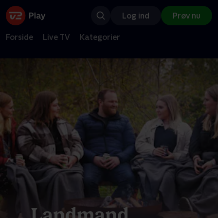
Log ind
Prøv nu
Forside
Live TV
Kategorier