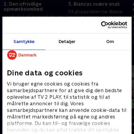
2. Den ufrivillige
3. Biancas svære snak
opmærksomhed
På gruppedaten har Bianca
Jacob skal på gruppedate, og
planlagt at tage en ret svær
gensynsglæden er stor. Men en
snak med mændene. Hos
af kvinderne tager lidt for
Jacob flytter de tre bejlere ind,
meget af opmærksomheden.
og de har ret meget at sige om
20. august 2024 • 40 min
Og så tager Lene Beier forbi
hans indretning.
Samtykke
Detaljer
Om
13. august 2024 • 40 min
Serena med breve.
Andre så også
Dine data og cookies
Vi bruger egne cookies og cookies fra
samarbejdspartnere for at give dig den bedste
oplevelse af TV 2 PLAY, til statistik og til at
målrette annoncer til dig. Vores
samarbejdspartnere kan anvende cookie-data til
målrettet markedsføring på egne og andres
platforme. Du kan til- og fravælge cookies
Forræder
Kærlighed h
herunder, og du kan altid trække dit samtykke
Reality • 4 sæsoner
Reality • 8 sæso