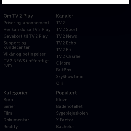
Om TV 2 Play
Kanaler
Priser og abonnement
TV 2
Her kan du se TV 2 Play
TV 2 Sport
Gavekort til TV 2 Play
TV 2 News
Support og
TV 2 Echo
Kundecenter
TV 2 Fri
Vilkår og betingelser
TV 2 Charlie
TV 2 NEWS i offentligt
C More
rum
BritBox
SkyShowtime
Oiii
Kategorier
Populært
Børn
Klovn
Serier
Badehotellet
Film
Sygeplejeskolen
Dokumentar
X Factor
Reality
Bachelor