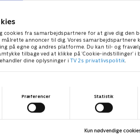
, at de ser en mere
der sig et lille kys ind, og så
 side af ham. Sanne skal
vælge, hvem der skal med p
mand fra.
romantisk weekend.
 2023 • 39 min
10. oktober 2023 • 39 min
kies
g cookies fra samarbejdspartnere for at give dig den b
l at målrette annoncer til dig. Vores samarbejdspartner
ing på egne og andres platforme. Du kan til- og fravæl
amtykke tilbage ved at klikke på ’Cookie-indstillinger’ i
handler dine oplysninger i
TV 2s privatlivspolitik
.
Samtykkevalg
Præferencer
Statistik
Forræder
D
Kun nødvendige cookie
Reality • 4 sæsoner
R