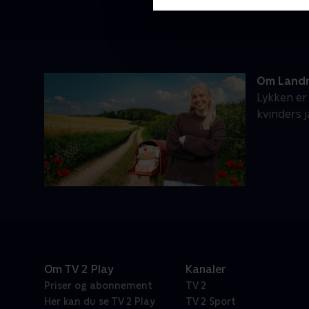
Om Landm
Lykken er
kvinders 
Om TV 2 Play
Kanaler
Priser og abonnement
TV 2
Her kan du se TV 2 Play
TV 2 Sport