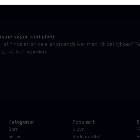
and søger kærlighed
 - at finde en at dele landmandslivet med. Vil det lykkes?
jagt på kærligheden.
Kategorier
Populært
S
Børn
Klovn
F
Serier
Badehotellet
H