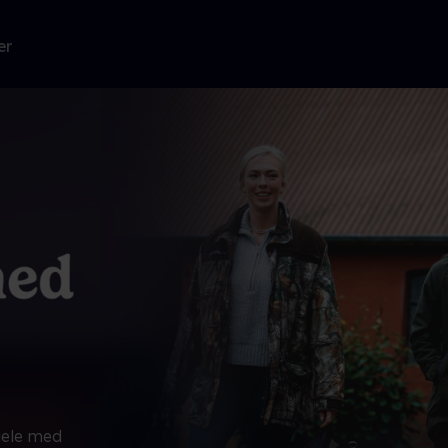
er
 dele med