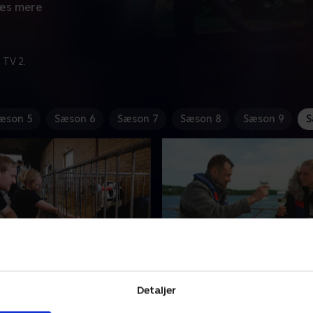
æs mere
 TV 2.
æson 5
Sæson 6
Sæson 7
Sæson 8
Sæson 9
S
ikker i stalden
12. Det første kys
l gerne vise kvinderne sin
Gustav skal på solodate me
Detaljer
e, som er i stalden, og
kvinder. På en af de to dates