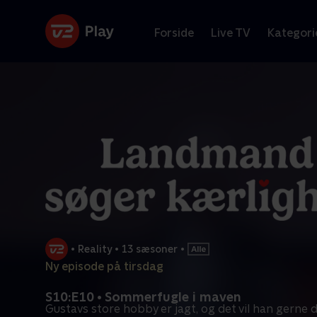
Forside
Live TV
Kategori
•
Reality
•
13 sæsoner
•
Ny episode på tirsdag
S10:E10 • Sommerfugle i maven
Gustavs store hobby er jagt, og det vil han gerne