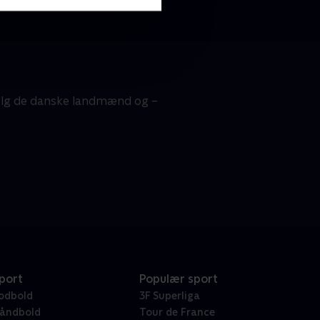
 Følg de danske landmænd og –
port
Populær sport
odbold
3F Superliga
åndbold
Tour de France