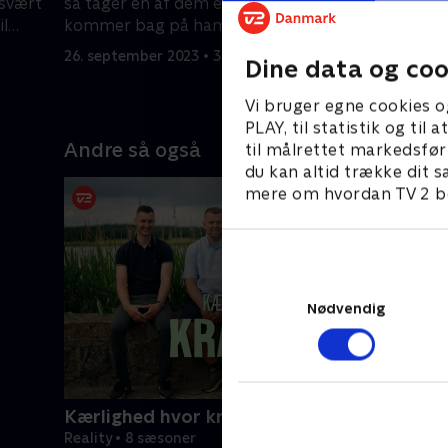
 svært
så tager en af dem et valg, der
han håber
il
kommer bag på ham. Jens skal
selvsikker
invitere én på weekend.
vælge en 
26. september 2023 • 39 min
3. oktober
Dine data og coo
Vi bruger egne cookies o
PLAY, til statistik og ti
Andre så også
til målrettet markedsfør
du kan altid trække dit s
mere om hvordan TV 2 be
Nødvendig
Kærlighed hvor kragerne vender
Reality • 8 sæsoner