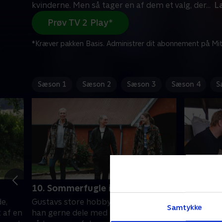
kvinderne. Men så tager en af dem et valg, der
...
L
Prøv TV 2 Play*
*Kræver pakken Basis. Administrer dit abonnement på Mit
Sæson 1
Sæson 2
Sæson 3
Sæson 4
S
10. Sommerfugle i maven
11. Selvs
e,
Gustavs store hobby er jagt, og det vil
Carsten vi
Samtykke
 af en
han gerne dele med kvinderne. Men
hjemmeban