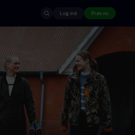
Log ind
Prøv nu