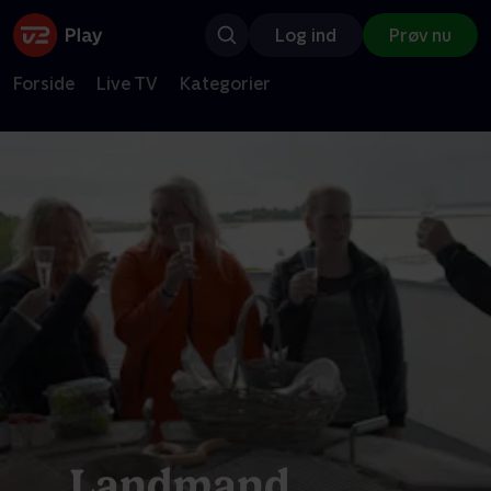
Log ind
Prøv nu
Forside
Live TV
Kategorier