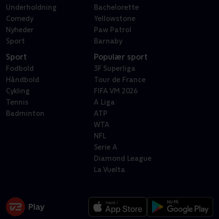
Underholdning
Bachelorette
Comedy
Yellowstone
Nyheder
Paw Patrol
Sport
Barnaby
Sport
Populær sport
Fodbold
3F Superliga
Håndbold
Tour de France
Cykling
FIFA VM 2026
Tennis
A Liga
Badminton
ATP
WTA
NFL
Serie A
Diamond League
La Vuelta