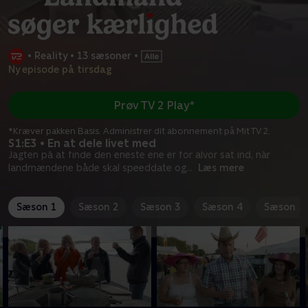
•
Reality
•
13 sæsoner
•
Ny episode på tirsdag
Prøv TV 2 Play*
*Kræver pakken Basis. Administrer dit abonnement på Mit TV 2.
S1:E3 • En at dele livet med
Jagten på at finde den eneste ene er for alvor sat ind, når
landmændene både skal speeddate og
...
Læs mere
Sæson 1
Sæson 2
Sæson 3
Sæson 4
Sæson 5