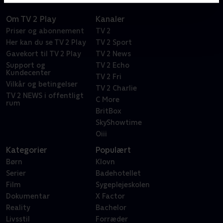
Om TV 2 Play
Kanaler
Priser og abonnement
TV 2
Her kan du se TV 2 Play
TV 2 Sport
Gavekort til TV 2 Play
TV 2 News
Support og
TV 2 Echo
Kundecenter
TV 2 Fri
Vilkår og betingelser
TV 2 Charlie
TV 2 NEWS i offentligt
C More
rum
BritBox
SkyShowtime
Oiii
Kategorier
Populært
Børn
Klovn
Serier
Badehotellet
Film
Sygeplejeskolen
Dokumentar
X Factor
Reality
Bachelor
Livsstil
Forræder