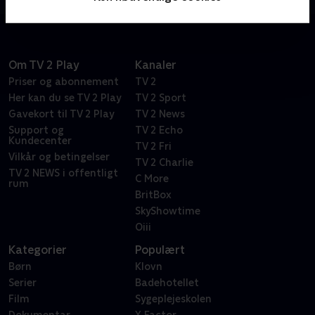
Om TV 2 Play
Kanaler
Priser og abonnement
TV 2
Her kan du se TV 2 Play
TV 2 Sport
Gavekort til TV 2 Play
TV 2 News
Support og
TV 2 Echo
Kundecenter
TV 2 Fri
Vilkår og betingelser
TV 2 Charlie
TV 2 NEWS i offentligt
C More
rum
BritBox
SkyShowtime
Oiii
Kategorier
Populært
Børn
Klovn
Serier
Badehotellet
Film
Sygeplejeskolen