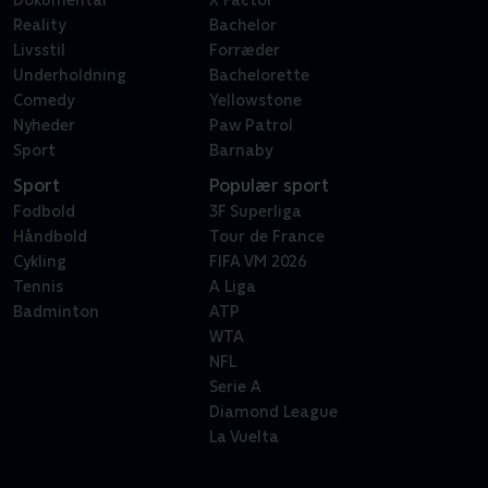
Dokumentar
X Factor
Reality
Bachelor
Livsstil
Forræder
Underholdning
Bachelorette
Comedy
Yellowstone
Nyheder
Paw Patrol
Sport
Barnaby
Sport
Populær sport
Fodbold
3F Superliga
Håndbold
Tour de France
Cykling
FIFA VM 2026
Tennis
A Liga
Badminton
ATP
WTA
NFL
Serie A
Diamond League
La Vuelta