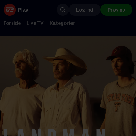
Log ind
Prøv nu
Forside
Live TV
Kategorier