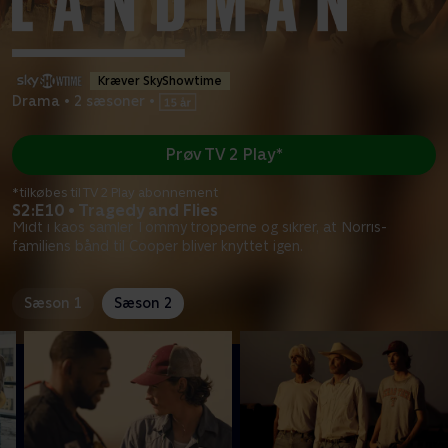
Kræver SkyShowtime
Drama
•
2 sæsoner
•
Prøv TV 2 Play*
*tilkøbes til TV 2 Play abonnement
S2:E10 • Tragedy and Flies
Midt i kaos samler Tommy tropperne og sikrer, at Norris-
familiens bånd til Cooper bliver knyttet igen.
Sæson 1
Sæson 2