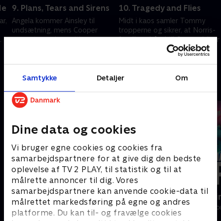
Me
9. Plans, Tears and Sirens
10. Tragedy and Flies
ar,
Angela kommer Ainsley til
Midt i kaos samler Tommy
undsætning, mens Cooper
tropperne og sikrer, at Norris-
.
cementerer sin position som
familiens bånd til Cooper bliver
leder på borepladsen.
knyttet igen.
16. januar 2026 • 54 min
23. januar 2026 • 69 min
Samtykke
Detaljer
Om
Andre så også
Dine data og cookies
Vi bruger egne cookies og cookies fra
samarbejdspartnere for at give dig den bedste
oplevelse af TV 2 PLAY, til statistik og til at
målrette annoncer til dig. Vores
samarbejdspartnere kan anvende cookie-data til
Luftens læger
Happy fucki
målrettet markedsføring på egne og andres
Drama • 3 sæsoner
Drama • 1 sæso
platforme. Du kan til- og fravælge cookies