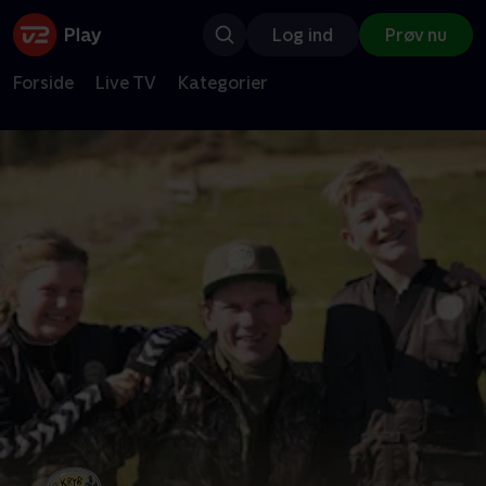
Log ind
Prøv nu
Forside
Live TV
Kategorier