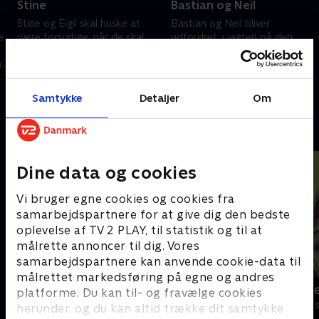
Stine
Bastian og Neil
Stine og Eigil skal huske at
Bastian og Neil bliver
e
være forsigtige, når de skal
udfordret, i jagten på den
fange et markfirben.
lakrøde møgbille. Den lever
når
Markfirbenet smider nemlig
nemlig i lort - og en ulækker
halen, hvis den bliver
overraskelse venter, efter Emils
16. oktober 2021 • 18 min
16. oktober 2021 • 18 min
forskrækket!.
lugte-konkurrence
Samtykke
Detaljer
Om
Andre så også
Dine data og cookies
Vi bruger egne cookies og cookies fra
samarbejdspartnere for at give dig den bedste
oplevelse af TV 2 PLAY, til statistik og til at
målrette annoncer til dig. Vores
samarbejdspartnere kan anvende cookie-data til
målrettet markedsføring på egne og andres
Mega (u)lækkert
Gennem nåle
platforme. Du kan til- og fravælge cookies
Børneserier • 1 sæsoner
Børneserier • 1
herunder, og du kan altid trække dit samtykke