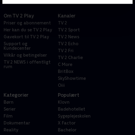
Om TV 2 Play
Kanaler
Priser og abonnement
TV 2
Her kan du se TV 2 Play
TV 2 Sport
Gavekort til TV 2 Play
TV 2 News
Support og
TV 2 Echo
Kundecenter
TV 2 Fri
Vilkår og betingelser
TV 2 Charlie
TV 2 NEWS i offentligt
C More
rum
BritBox
SkyShowtime
Oiii
Kategorier
Populært
Børn
Klovn
Serier
Badehotellet
Film
Sygeplejeskolen
Dokumentar
X Factor
Reality
Bachelor