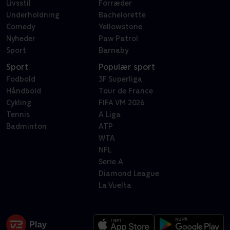
Livsstil
Forræder
Underholdning
Bachelorette
Comedy
Yellowstone
Nyheder
Paw Patrol
Sport
Barnaby
Sport
Populær sport
Fodbold
3F Superliga
Håndbold
Tour de France
Cykling
FIFA VM 2026
Tennis
A Liga
Badminton
ATP
WTA
NFL
Serie A
Diamond League
La Vuelta