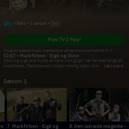
•
Børn
•
1 sæson
•
Prøv TV 2 Play*
*Kræver pakken Basis. Administrer dit abonnement på Mit TV 2.
S1:E7 • Markfirben - Eigil og Stine
Stine og Eigil skal huske at være forsigtige, når de skal fange et
markfirben. Markfirbenet smider nemlig halen, hvis
...
Læs mere
Sæson 1
eo
7. Markfirben - Eigil og
8. Den lakrøde møgbille -