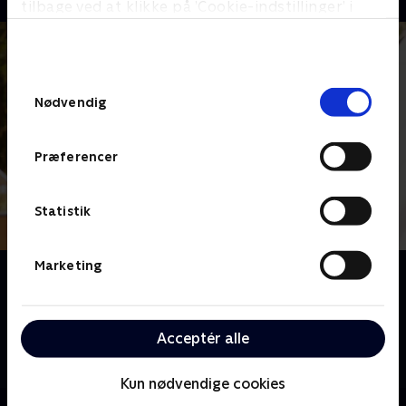
tilbage ved at klikke på ’Cookie-indstillinger’ i
bunden af siden. Læs mere om hvordan TV 2
behandler dine oplysninger i
TV 2s privatlivspolitik
.
Samtykkevalg
Nødvendig
Præferencer
Statistik
Marketing
Om Kryb og krudtugler
I serien 'Kryb og krudtugler' tager naturvejleder Emil
Sanderhoff otte vennepar med på ekspedition til
Acceptér alle
lands og til vands i den sydfynske natur, for at finde
hans favorit kryb!
Kun nødvendige cookies