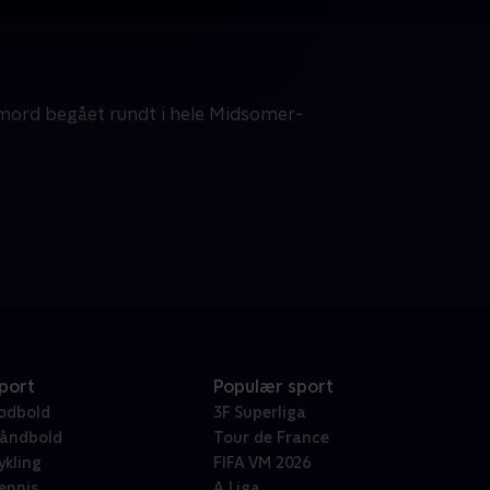
mord begået rundt i hele Midsomer-
port
Populær sport
odbold
3F Superliga
åndbold
Tour de France
ykling
FIFA VM 2026
ennis
A Liga