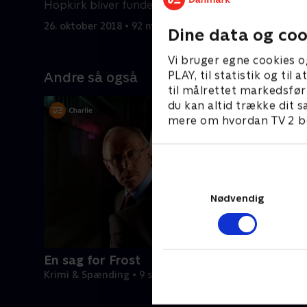
Hopkirk bliver fundet død.
før den p
konkurren
26. oktober 2018 • 92 min
2. novembe
Dine data og coo
Vi bruger egne cookies o
PLAY, til statistik og ti
Andre så også
til målrettet markedsfør
du kan altid trække dit s
mere om hvordan TV 2 be
Nødvendig
En sag for Frost
Krimi & Spænding • 9 sæsoner