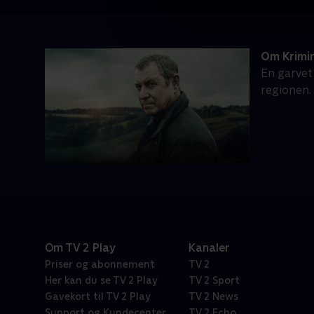
Om Krimi
En garvet
regionen.
Om TV 2 Play
Kanaler
Priser og abonnement
TV 2
Her kan du se TV 2 Play
TV 2 Sport
Gavekort til TV 2 Play
TV 2 News
Support og Kundecenter
TV 2 Echo