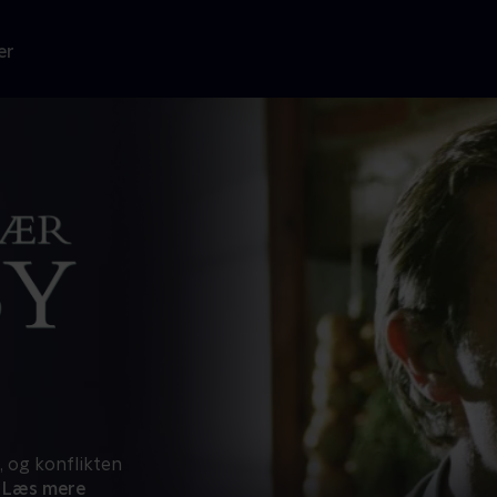
er
d, og konflikten
Læs mere