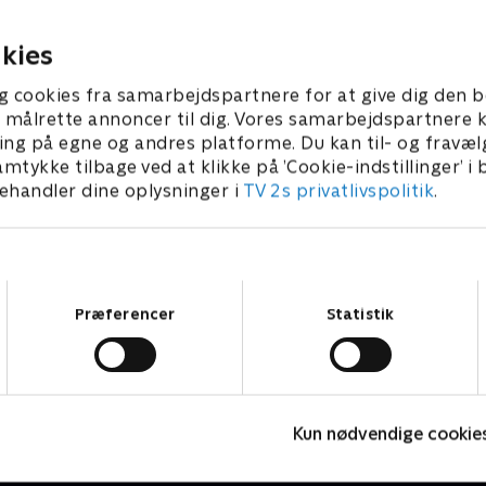
restigefyldte Four Choir-
men Barnaby er i tvivl om, h
ce.
er skyldig.
r 2018 • 92 min
9. november 2018 • 92 min
kies
g cookies fra samarbejdspartnere for at give dig den b
l at målrette annoncer til dig. Vores samarbejdspartner
ing på egne og andres platforme. Du kan til- og fravæl
amtykke tilbage ved at klikke på ’Cookie-indstillinger’ i
handler dine oplysninger i
TV 2s privatlivspolitik
.
Samtykkevalg
Præferencer
Statistik
Inspector Morse
M
Kun nødvendige cookie
Krimi & Spænding • 8 sæsoner
K