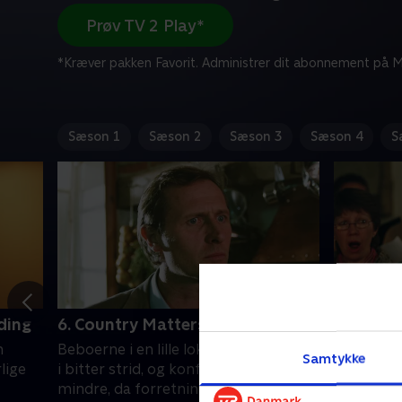
Prøv TV 2 Play*
*Kræver pakken Favorit. Administrer dit abonnement på Mi
Sæson 1
Sæson 2
Sæson 3
Sæson 4
S
ding
6. Country Matters
7. Death
n
Beboerne i en lille lokal landsby ligger
Rædslen b
Samtykke
lige
i bitter strid, og konflikten bliver ikke
Worthys a
mindre, da forretningsmanden Frank
Connor Si