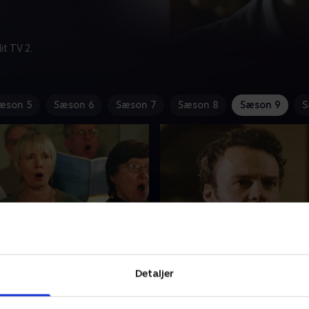
t TV 2.
æson 5
Sæson 6
Sæson 7
Sæson 8
Sæson 9
S
 In Chorus
8. Last Years Model
ryder ud i Midsomer
En beboer fra Midsomer M
Detaljer
matørkor, da tenoren
bliver anklaget for at misha
mpson bliver dræbt kort tid
gammel skolekammerat til 