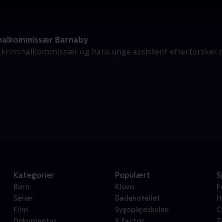
nalkommissær Barnaby
 kriminalkommissær og hans unge assistent efterforsker 
Kategorier
Populært
S
Børn
Klovn
F
Serier
Badehotellet
H
Film
Sygeplejeskolen
C
Dokumentar
X Factor
T