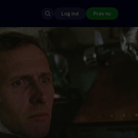
Log ind
Prøv nu