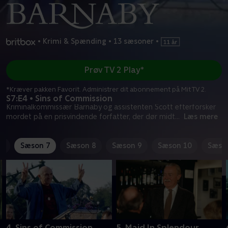
•
Krimi & Spænding
•
13 sæsoner
•
Prøv TV 2 Play*
*Kræver pakken Favorit. Administrer dit abonnement på Mit TV 2.
S7:E4 • Sins of Commission
Kriminalkommissær Barnaby og assistenten Scott efterforsker
mordet på en prisvindende forfatter, der dør midt
...
Læs mere
6
Sæson 7
Sæson 8
Sæson 9
Sæson 10
Sæso
4. Sins of Commission
5. Maid In Splendour