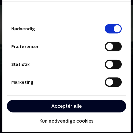
bunden af siden. Læs mere om hvordan TV 2
behandler dine oplysninger i
TV 2s privatlivspolitik
.
Samtykkevalg
Nødvendig
Præferencer
Statistik
Marketing
Om Kriminalkommissær Barnaby
En garvet kriminalkommissær og hans unge
assistent efterforsker mord begået rundt i hele
Acceptér alle
Midsomer-regionen.
Kun nødvendige cookies