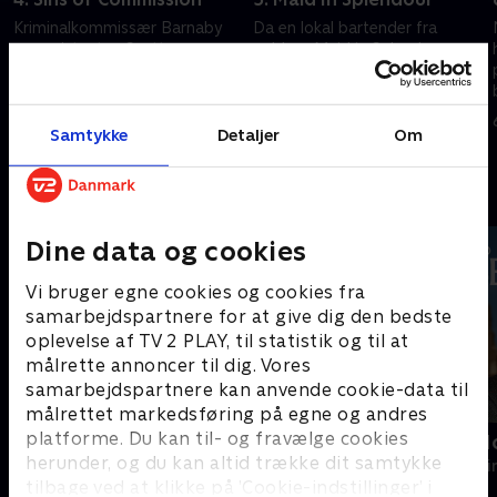
Kriminalkommissær Barnaby
Da en lokal bartender fra
og assistenten Scott
pubben Maid in Splendour
efterforsker mordet på en
bliver skudt, må Barnaby og
prisvindende forfatter, der dør
Scott en tur til landsbyen
midt under Midsomers
Midsomer Worthy.
22. juni 2018 • 94 min
29. juni 2018 • 94 min
litterære festival.
Samtykke
Detaljer
Om
Andre så også
Dine data og cookies
Vi bruger egne cookies og cookies fra
samarbejdspartnere for at give dig den bedste
oplevelse af TV 2 PLAY, til statistik og til at
målrette annoncer til dig. Vores
samarbejdspartnere kan anvende cookie-data til
målrettet markedsføring på egne og andres
platforme. Du kan til- og fravælge cookies
En sag for Frost
Inspector M
herunder, og du kan altid trække dit samtykke
Krimi & Spænding • 9 sæsoner
Krimi & Spændi
tilbage ved at klikke på ’Cookie-indstillinger’ i