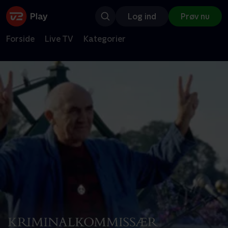
Log ind
Prøv nu
Forside
Live TV
Kategorier