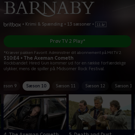
•
Krimi & Spænding
•
13 sæsoner
•
Prøv TV 2 Play*
*Kræver pakken Favorit. Administrer dit abonnement på Mit TV 2.
S10:E4 • The Axeman Cometh
Rockbandet Hired Gun kommer ud for en række forfærdelige
ulykker, mens de spiller på Midsomer Rock Festival.
Sæson 9
Sæson 10
Sæson 11
Sæson 12
Sæson 13
4. The Axeman Cometh
5. Death and Dust