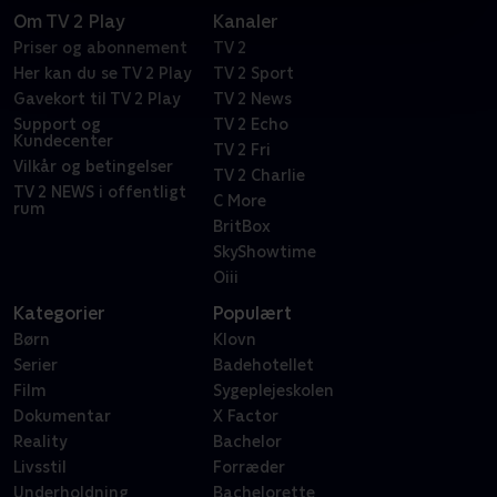
Om TV 2 Play
Kanaler
Priser og abonnement
TV 2
Her kan du se TV 2 Play
TV 2 Sport
Gavekort til TV 2 Play
TV 2 News
Support og
TV 2 Echo
Kundecenter
TV 2 Fri
Vilkår og betingelser
TV 2 Charlie
TV 2 NEWS i offentligt
C More
rum
BritBox
SkyShowtime
Oiii
Kategorier
Populært
Børn
Klovn
Serier
Badehotellet
Film
Sygeplejeskolen
Dokumentar
X Factor
Reality
Bachelor
Livsstil
Forræder
Underholdning
Bachelorette