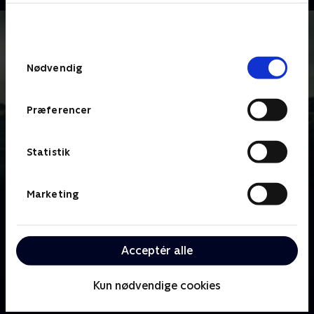
bunden af siden. Læs mere om hvordan TV 2
behandler dine oplysninger i
TV 2s privatlivspolitik
.
Samtykkevalg
Nødvendig
Præferencer
Statistik
Marketing
Om Kriminalkommissær Barnaby
En garvet kriminalkommissær og hans unge
assistent efterforsker mord begået rundt i hele
Acceptér alle
Midsomer-regionen.
Kun nødvendige cookies