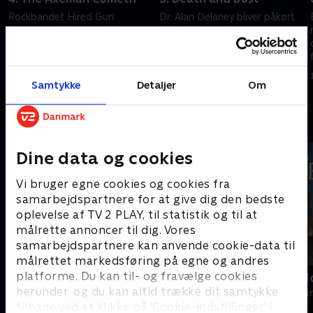
Rockbandet Hired Gun
Dr. Alan Delaney bliver påkørt
kommer ud for en række
af en bil og omkommer.
forfærdelige ulykker, mens de
Chaufføren flygter fra stedet.
spiller på Midsomer Rock
Barnaby og Jones bliver tilkaldt
Festival.
for at efterforske sagen.
19. juni 2024 • 93 min
19. juni 2024 • 93 min
Samtykke
Detaljer
Om
Andre så også
Dine data og cookies
Vi bruger egne cookies og cookies fra
samarbejdspartnere for at give dig den bedste
oplevelse af TV 2 PLAY, til statistik og til at
målrette annoncer til dig. Vores
samarbejdspartnere kan anvende cookie-data til
målrettet markedsføring på egne og andres
platforme. Du kan til- og fravælge cookies
En sag for Frost
Inspector M
herunder, og du kan altid trække dit samtykke
Krimi & Spænding • 8 sæsoner
Krimi & Spændi
tilbage ved at klikke på ’Cookie-indstillinger’ i