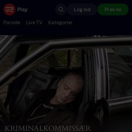
Log ind
Prøv nu
Forside
Live TV
Kategorier